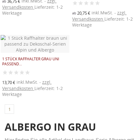
inkl.MwSt.
zzgl.
36,75 €
ab
Versandkosten
Lieferzeit: 1-2
inkl.MwSt.
zzgl.
Werktage
20,75 €
ab
Versandkosten
Lieferzeit: 1-2
Werktage
1 STÜCK RAFFHALTER GRAU UNI
PASSEND...
((TITLE))
inkl.MwSt.
zzgl.
13,70 €
ANMELDEN
((MODALTITLE))
Versandkosten
Lieferzeit: 1-2
Werktage
AUF MEINE WUNSCHLISTE
((label))
Sie müssen angemeldet sein, um Artikel Ihrer
((confirmMessage))
Wunschliste hinzufügen zu können.
1
Neue Liste anlegen
add_circle_outline
ALBERGO IN GRAU
((modalDeleteText))
((loginText))
((createText))