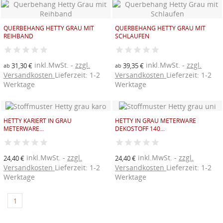
QUERBEHANG HETTY GRAU MIT
QUERBEHANG HETTY GRAU MIT
((TITLE))
REIHBAND
SCHLAUFEN
ANMELDEN
((MODALTITLE))
AUF MEINE WUNSCHLISTE
((label))
inkl.MwSt.
zzgl.
inkl.MwSt.
zzgl.
Sie müssen angemeldet sein, um Artikel Ihrer
31,30 €
39,35 €
ab
ab
((confirmMessage))
Wunschliste hinzufügen zu können.
Versandkosten
Lieferzeit: 1-2
Versandkosten
Lieferzeit: 1-2
Werktage
Werktage
Neue Liste anlegen
add_circle_outline
((modalDeleteText))
((loginText))
((createText))
HETTY KARIERT IN GRAU
HETTY IN GRAU METERWARE
METERWARE...
DEKOSTOFF 140...
inkl.MwSt.
zzgl.
inkl.MwSt.
zzgl.
24,40 €
24,40 €
Versandkosten
Lieferzeit: 1-2
Versandkosten
Lieferzeit: 1-2
Werktage
Werktage
1