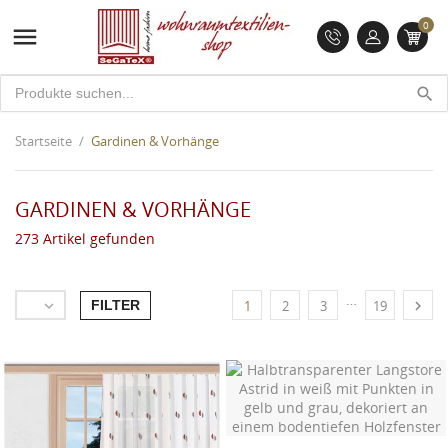
0

search
Startseite
Gardinen & Vorhänge
GARDINEN & VORHÄNGE
273 Artikel gefunden
…
FILTER


1
2
3
19