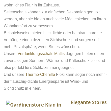
wohnliches Flair in Ihr Zuhause.
Seitenschals können zur einfachen Dekoration genutzt
werden, aber sie bieten auch viele Möglichkeiten um Ihren
Wohnkomfort zu verbessern.
Beispielsweise bieten blickdichte oder halbtransparente
Vorhänge einen dezenten Sichtschutz und sorgen so für
mehr Privatsphäre, wenn Sie es wünschen.
Unsere
Verdunklungsschals Mattis
dagegen bieten einen
((TITLE))
zuverlässigen Sonnen-, Wärme- und Kälteschutz, sie sind
ANMELDEN
((MODALTITLE))
also perfekt für's Schlafzimmer geeignet.
AUF MEINE WUNSCHLISTE
((label))
Und unsere
Thermo-Chenille
Flóki kann sogar noch mehr -
Sie müssen angemeldet sein, um Artikel Ihrer
((confirmMessage))
Wunschliste hinzufügen zu können.
der flauschig-dichte Energiesparer ist Wind- und
Sichtschutz in einem.
Neue Liste anlegen
add_circle_outline
((modalDeleteText))
((loginText))
((createText))
Elegante Stores