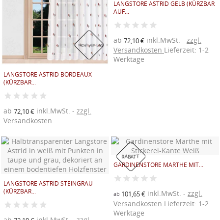
LANGSTORE ASTRID GELB (KÜRZBAR
AUF...
ab
inkl.MwSt.
zzgl.
72,10 €
NICHT AUF LAGER
Versandkosten
Lieferzeit: 1-2
Werktage
LANGSTORE ASTRID BORDEAUX
(KÜRZBAR...
ab
inkl.MwSt.
zzgl.
72,10 €
Versandkosten
RABATT
GARDINENSTORE MARTHE MIT...
LANGSTORE ASTRID STEINGRAU
(KÜRZBAR...
inkl.MwSt.
zzgl.
101,65 €
ab
Versandkosten
Lieferzeit: 1-2
Werktage
ab
inkl.MwSt.
zzgl.