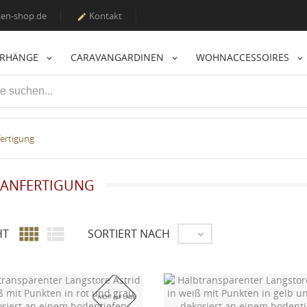
en-shop.de
Kontakt

ORHÄNGE
CARAVANGARDINEN
WOHNACCESSOIRES
ertigung
ANFERTIGUNG


HT
SORTIERT NACH

NICHT AUF LAGER