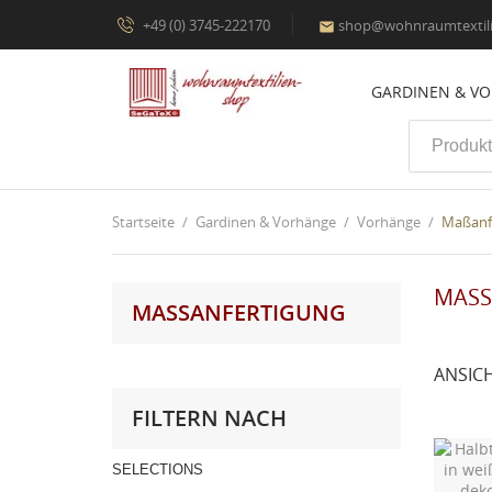
+49 (0) 3745-222170
shop@wohnraumtextili

GARDINEN & V
Startseite
Gardinen & Vorhänge
Vorhänge
Maßanf
MASS
MASSANFERTIGUNG
ANSIC
FILTERN NACH
SELECTIONS