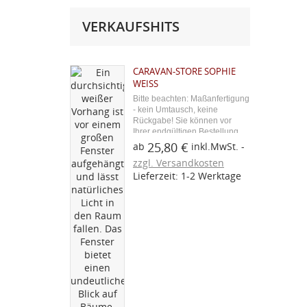
VERKAUFSHITS
CARAVAN-STORE SOPHIE
WEISS
Bitte beachten: Maßanfertigung
- kein Umtausch, keine
Rückgabe! Sie können vor
Ihrer endgültigen Bestellung
ein Stoffmuster über den
25,80 €
ab
inkl.MwSt.
blauen Button "Kostenloses
zzgl. Versandkosten
Stoffmuster" bestellen. Aus
Lieferzeit: 1-2 Werktage
unserer Serie Caravan-
Zubehör bieten wir Ihnen hier...