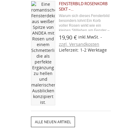
FENSTERBILD ROSENKORB
SEKT –...
Warum sich dieses Fensterbild
besonders lohnt Ein Korb
voller Rosen wirkt wie ein
kleines Stillleben am Fenster –
zeitlos romantisch und nie
19,90 €
inkl.MwSt.
aufdringlich. In der edlen Sekt-
zzgl. Versandkosten
Farbe entfaltet die filigrane
Lieferzeit: 1-2 Werktage
Stickerei eine besonders
warme, hochwertige...
ALLE NEUEN ARTIKEL