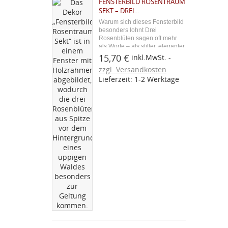
FENSTERBILD ROSENTRAUM
((
kö
SEKT – DREI...
Warum sich dieses Fensterbild
besonders lohnt Drei
((cancelText))
Rosenblüten sagen oft mehr
Abbrechen
als Worte – als stiller, eleganter
Abbrechen
Gruß am Fenster passen sie zu
15,70 €
inkl.MwSt.
jedem romantischen Anlass. Im
zzgl. Versandkosten
warmen Sekt-Ton entfaltet die
Lieferzeit: 1-2 Werktage
filigrane Stickerei eine
besonders zeitlose...