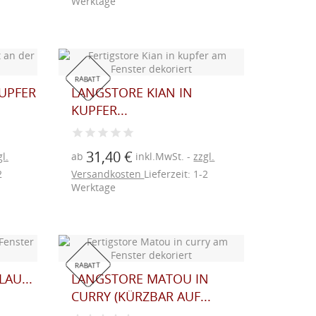
Werktage
RABATT
KUPFER
LANGSTORE KIAN IN
KUPFER...
31,40 €
l.
ab
inkl.MwSt.
zzgl.
2
Versandkosten
Lieferzeit: 1-2
Werktage
RABATT
AU...
LANGSTORE MATOU IN
CURRY (KÜRZBAR AUF...