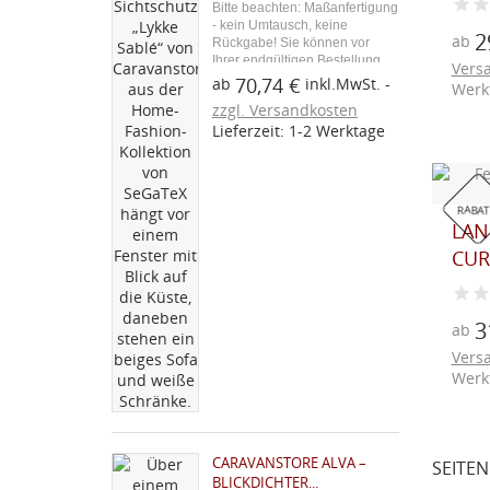
Bitte beachten: Maßanfertigung
- kein Umtausch, keine
2
ab
Rückgabe! Sie können vor
Ihrer endgültigen Bestellung
Vers
ein Stoffmuster über den
70,74 €
ab
inkl.MwSt.
Werk
blauen Button "Kostenloses
zzgl. Versandkosten
Stoffmuster" bestellen. Aus
Lieferzeit: 1-2 Werktage
unserer Caravan-Zubehör-
Serie: Der Caravanstore
Lykke...
RABAT
LAN
CURR
3
ab
Vers
Werk
CARAVANSTORE ALVA –
SEITEN
BLICKDICHTER...