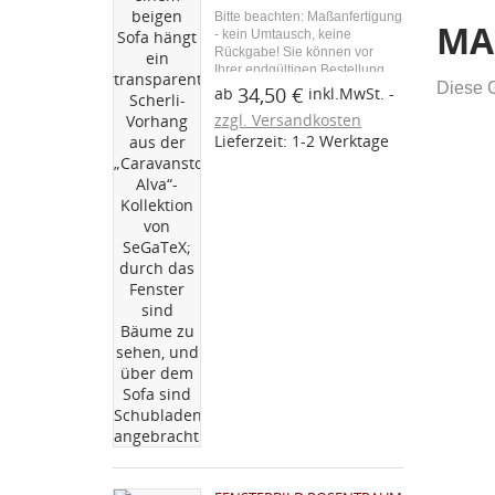
Bitte beachten: Maßanfertigung
MA
- kein Umtausch, keine
Rückgabe! Sie können vor
Ihrer endgültigen Bestellung
Diese 
ein Stoffmuster über den
34,50 €
ab
inkl.MwSt.
blauen Button "Kostenloses
zzgl. Versandkosten
Stoffmuster" bestellen. Aus
Lieferzeit: 1-2 Werktage
unserer Caravan-Zubehör-
Serie: Der Caravanstore Alva...
W
A
(
Na
A
Sie