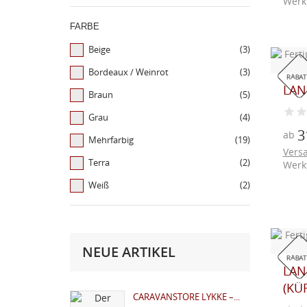
Werk
FARBE
Beige
(3)
Bordeaux / Weinrot
(3)
RABAT
LAN
Braun
(5)
Grau
(4)
3
ab
Mehrfarbig
(19)
Vers
Terra
(2)
Werk
Weiß
(2)
NEUE ARTIKEL
RABAT
LAN
(KÜ
CARAVANSTORE LYKKE –...