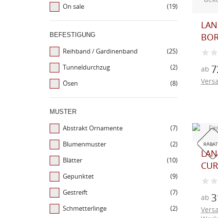
On sale
(19)
LAN
BEFESTIGUNG
BOR
Reihband / Gardinenband
(25)
Tunneldurchzug
(2)
7
ab
Vers
Ösen
(8)
MUSTER
Abstrakt Ornamente
(7)
Blumenmuster
(2)
RABAT
LAN
Blätter
(10)
CURR
Gepunktet
(9)
Gestreift
(7)
3
ab
Schmetterlinge
(2)
Vers