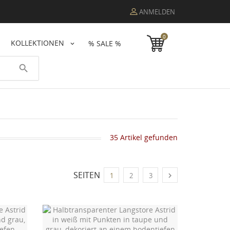
ANMELDEN
0
KOLLEKTIONEN
% SALE %
search
35 Artikel gefunden
SEITEN

1
2
3