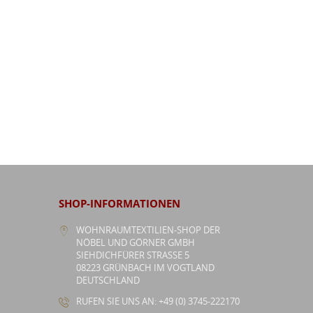
SHOP-INFORMATIONEN
WOHNRAUMTEXTILIEN-SHOP DER
NÖBEL UND GÖRNER GMBH
SIEHDICHFÜRER STRASSE 5
08223 GRÜNBACH IM VOGTLAND
DEUTSCHLAND
RUFEN SIE UNS AN: +49 (0) 3745-222170