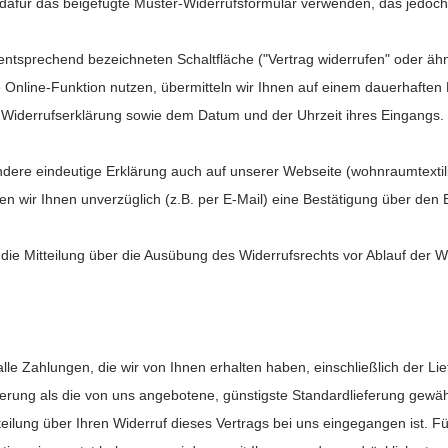
 dafür das beigefügte Muster-Widerrufsformular verwenden, das jedoch 
 entsprechend bezeichneten Schaltfläche ("Vertrag widerrufen" oder ä
Online-Funktion nutzen, übermitteln wir Ihnen auf einem dauerhaften D
 Widerrufserklärung sowie dem Datum und der Uhrzeit ihres Eingangs.
dere eindeutige Erklärung auch auf unserer Webseite (wohnraumtextilie
 wir Ihnen unverzüglich (z.B. per E-Mail) eine Bestätigung über den 
 die Mitteilung über die Ausübung des Widerrufsrechts vor Ablauf der W
lle Zahlungen, die wir von Ihnen erhalten haben, einschließlich der Li
ferung als die von uns angebotene, günstigste Standardlieferung gewä
ilung über Ihren Widerruf dieses Vertrags bei uns eingegangen ist. 