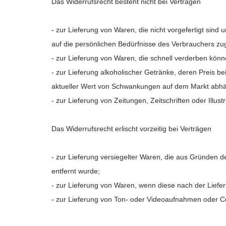
Das Widerrufsrecht besteht nicht bei Verträgen
W
- zur Lieferung von Waren, die nicht vorgefertigt sind
A
(
auf die persönlichen Bedürfnisse des Verbrauchers zug
Na
A
- zur Lieferung von Waren, die schnell verderben könn
Sie
((
- zur Lieferung alkoholischer Getränke, deren Preis b
kö
aktueller Wert von Schwankungen auf dem Markt abhän
- zur Lieferung von Zeitungen, Zeitschriften oder Ill
((cancelText))
Abbrechen
Abbrechen
Das Widerrufsrecht erlischt vorzeitig bei Verträgen
- zur Lieferung versiegelter Waren, die aus Gründen 
entfernt wurde;
- zur Lieferung von Waren, wenn diese nach der Liefe
- zur Lieferung von Ton- oder Videoaufnahmen oder Co