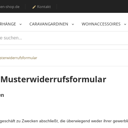
en-shop.de
Kontakt

ORHÄNGE
CARAVANGARDINEN
WOHNACCESSOIRES
terwiderrufsformular
 Musterwiderrufsformular
en
tsgeschäft zu Zwecken abschließt, die überwiegend weder ihrer gewerbli