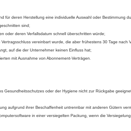
UNSCHLISTE ERSTELLEN
 und für deren Herstellung eine individuelle Auswahl oder Bestimmung d
NMELDEN
(MODALTITLE))
eschnitten sind;
me der Wunschliste
UF MEINE WUNSCHLISTE
en oder deren Verfallsdatum schnell überschritten würde;
 müssen angemeldet sein, um Artikel Ihrer Wunschliste hinzufügen zu
confirmMessage))
ei Vertragsschluss vereinbart wurde, die aber frühestens 30 Tage nach
nnen.
gt, auf die der Unternehmer keinen Einfluss hat;
Neue Liste anleg
add_circle_outline
ustrierten mit Ausnahme von Abonnement-Verträgen.
((modalDeleteText))
Anmelden
Wunschliste
erstellen
des Gesundheitsschutzes oder der Hygiene nicht zur Rückgabe geeignet
rung aufgrund ihrer Beschaffenheit untrennbar mit anderen Gütern ver
mputersoftware in einer versiegelten Packung, wenn die Versiegelung 