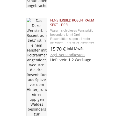
FENSTERBILD ROSENTRAUM
SEKT – DREI...
Warum sich dieses Fensterbild
besonders lohnt Drei
Rosenblüten sagen oft mehr
als Worte – als stiller, eleganter
Gruß am Fenster passen sie zu
15,70 €
inkl.MwSt.
jedem romantischen Anlass. Im
zzgl. Versandkosten
warmen Sekt-Ton entfaltet die
Lieferzeit: 1-2 Werktage
filigrane Stickerei eine
besonders zeitlose...