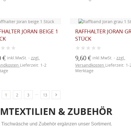
FHALTER JORAN BEIGE 1
RAFFHALTER JORAN G
CK
STÜCK
0 €
9,60 €
inkl.MwSt.
zzgl.
inkl.MwSt.
zzgl.
andkosten
Lieferzeit: 1-2
Versandkosten
Lieferzeit: 1-
tage
Werktage
…

1
2
3
13
UNSCHLISTE ERSTELLEN
IMTEXTILIEN & ZUBEHÖR
NMELDEN
(MODALTITLE))
, Tischwäsche und Zubehör ergänzen unser Sortiment.
me der Wunschliste
UF MEINE WUNSCHLISTE
 müssen angemeldet sein, um Artikel Ihrer Wunschliste hinzufügen zu