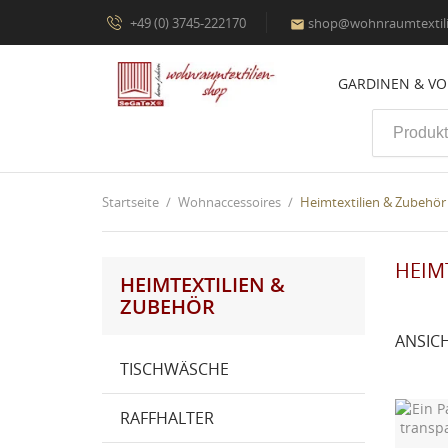
+49 (0) 3745-222170
shop@wohnraumtextili

GARDINEN & V
Startseite
Wohnaccessoires
Heimtextilien & Zubehör
HEIM
HEIMTEXTILIEN &
ZUBEHÖR
ANSIC
TISCHWÄSCHE
RAFFHALTER