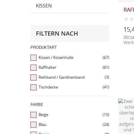
KISSEN
RAF
15,
FILTERN NACH
Vers
Werk
PRODUKTART
Kissen / Kissenhülle
(67)
Raffhalter
(61)
Reihband / Gardinenband
(3)
Tischdecke
(41)
FARBE
Beige
(15)
Blau
(24)