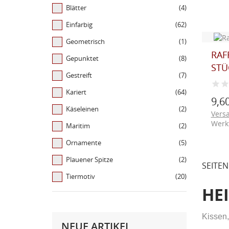
Blätter
(4)
Einfarbig
(62)
Geometrisch
(1)
RAF
Gepunktet
(8)
STÜ
Gestreift
(7)
Kariert
(64)
9,6
Käseleinen
(2)
Vers
Werk
Maritim
(2)
Ornamente
(5)
Plauener Spitze
(2)
SEITEN
Tiermotiv
(20)
W
HE
A
(
Kissen
Na
A
NEUE ARTIKEL
Sie