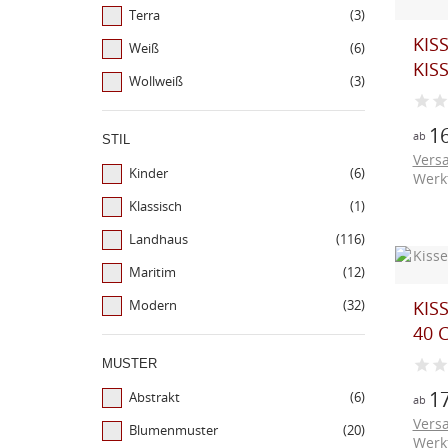
Terra
(3)
KIS
Weiß
(6)
KIS
Wollweiß
(3)
16
ab
STIL
Vers
Kinder
(6)
Werk
Klassisch
(1)
Landhaus
(116)
Maritim
(12)
Modern
(32)
KIS
40 C
MUSTER
17
Abstrakt
(6)
ab
Vers
Blumenmuster
(20)
Werk