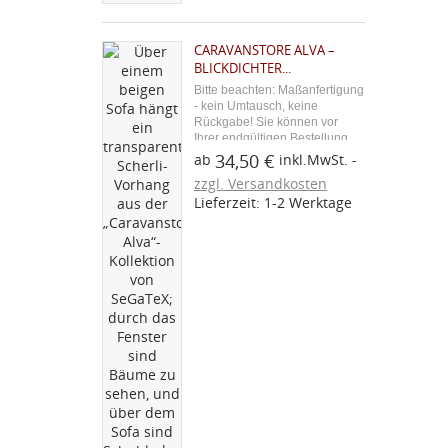
CARAVANSTORE ALVA –
BLICKDICHTER...
Bitte beachten: Maßanfertigung
- kein Umtausch, keine
Rückgabe! Sie können vor
Ihrer endgültigen Bestellung
ein Stoffmuster über den
34,50 €
ab
inkl.MwSt.
blauen Button "Kostenloses
zzgl. Versandkosten
Stoffmuster" bestellen. Aus
Lieferzeit: 1-2 Werktage
unserer Caravan-Zubehör-
Serie: Der Caravanstore Alva...