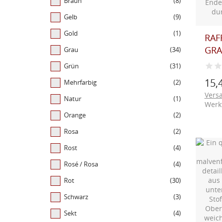
Braun
(8)
Gelb
(9)
Gold
(1)
RAF
GRA
Grau
(34)
Grün
(31)
15,
Mehrfarbig
(2)
Vers
Natur
(1)
Werk
Orange
(2)
Rosa
(2)
Rost
(4)
Rosé / Rosa
(4)
Rot
(30)
Schwarz
(3)
Sekt
(4)