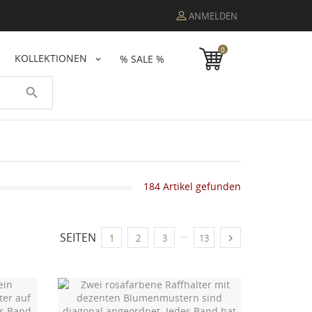
ANMELDEN
0
KOLLEKTIONEN
% SALE %
search
184 Artikel gefunden
…
SEITEN

1
2
3
13