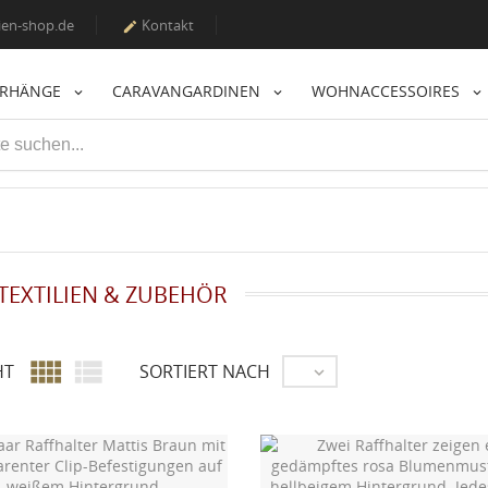
en-shop.de
Kontakt

ORHÄNGE
CARAVANGARDINEN
WOHNACCESSOIRES
TEXTILIEN & ZUBEHÖR


HT
SORTIERT NACH
