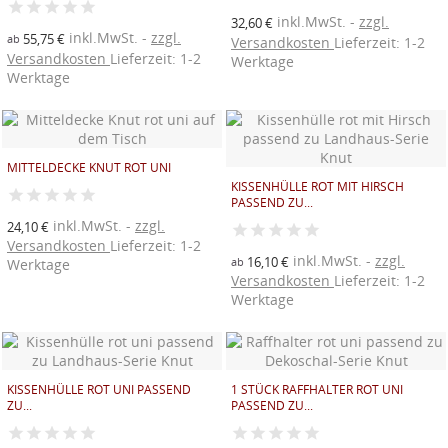
inkl.MwSt.
zzgl.
32,60 €
inkl.MwSt.
zzgl.
55,75 €
ab
Versandkosten
Lieferzeit: 1-2
Versandkosten
Lieferzeit: 1-2
Werktage
Werktage
MITTELDECKE KNUT ROT UNI
KISSENHÜLLE ROT MIT HIRSCH
PASSEND ZU...
inkl.MwSt.
zzgl.
24,10 €
Versandkosten
Lieferzeit: 1-2
inkl.MwSt.
zzgl.
16,10 €
ab
Werktage
Versandkosten
Lieferzeit: 1-2
Werktage
((TITLE))
ANMELDEN
((MODALTITLE))
KISSENHÜLLE ROT UNI PASSEND
1 STÜCK RAFFHALTER ROT UNI
AUF MEINE WUNSCHLISTE
ZU...
PASSEND ZU...
((label))
Sie müssen angemeldet sein, um Artikel Ihrer
((confirmMessage))
Wunschliste hinzufügen zu können.