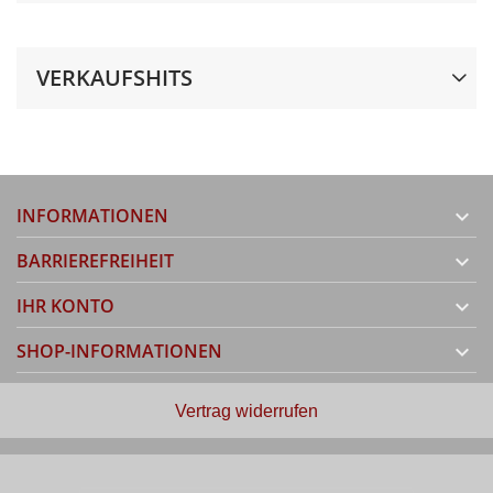
VERKAUFSHITS
INFORMATIONEN

BARRIEREFREIHEIT

IHR KONTO

SHOP-INFORMATIONEN

Vertrag widerrufen