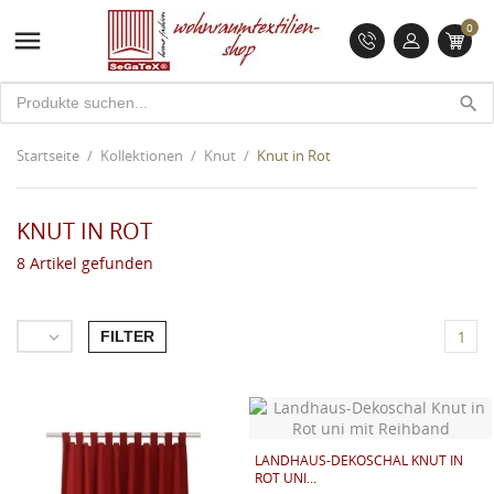
0

search
Startseite
Kollektionen
Knut
Knut in Rot
KNUT IN ROT
8 Artikel gefunden
FILTER

1
LANDHAUS-DEKOSCHAL KNUT IN
ROT UNI...