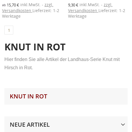
inkl.MwSt.
zzgl.
inkl.MwSt.
zzgl.
15,70 €
9,30 €
ab
Versandkosten
Lieferzeit: 1-2
Versandkosten
Lieferzeit: 1-2
Neue Liste anlegen
add_circle_outline
Werktage
Werktage
((modalDeleteText))
((loginText))
((createText))
1
KNUT IN ROT
Hier finden Sie alle Artikel der Landhaus-Serie Knut mit
Hirsch in Rot.
KNUT IN ROT
NEUE ARTIKEL