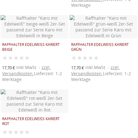
Werktage
((TITLE))
ANMELDEN
((MODALTITLE))
AUF MEINE WUNSCHLISTE
((label))
Sie müssen angemeldet sein, um Artikel Ihrer
((confirmMessage))
Wunschliste hinzufügen zu können.
RAFFHALTER EDELWEISS KARIERT B
RAFFHALTER EDELWEISS KARIERT G
EIGE
RÜN
Neue Liste anlegen
add_circle_outline
((modalDeleteText))
((loginText))
inkl.MwSt.
zzgl.
inkl.MwSt.
zzgl.
((createText))
17,70 €
17,70 €
Versandkosten
Lieferzeit: 1-2
Versandkosten
Lieferzeit: 1-2
Werktage
Werktage
RAFFHALTER EDELWEISS KARIERT R
OT