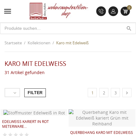
0

search
Startseite
Kollektionen
Karo mit Edelweiß
KARO MIT EDELWEISS
31 Artikel gefunden
FILTER


1
2
3
EDELWEISS KARIERT IN ROT M
ETERWARE...
QUERBEHANG KARO MIT EDELWEISS K