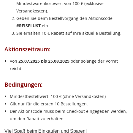
Mindestwarenkorbwert von 100 € (exklusive
Versandkosten).
Geben Sie beim Bestellvorgang den Aktionscode
#REISELUST
ein.
Sie erhalten 10 € Rabatt auf Ihre aktuelle Bestellung.
Aktionszeitraum:
Von
25.07.2025 bis 25.08.2025
oder solange der Vorrat
reicht.
Bedingungen:
Mindestbestellwert: 100 € (ohne Versandkosten).
WUNSCHLISTE ERSTELLEN
Gilt nur für die ersten 10 Bestellungen.
ANMELDEN
((MODALTITLE))
Der Aktionscode muss beim Checkout eingegeben werden,
Name der Wunschliste
um den Rabatt zu erhalten.
AUF MEINE WUNSCHLISTE
Sie müssen angemeldet sein, um Artikel Ihrer
((confirmMessage))
Wunschliste hinzufügen zu können.
Viel Spaß beim Einkaufen und Sparen!