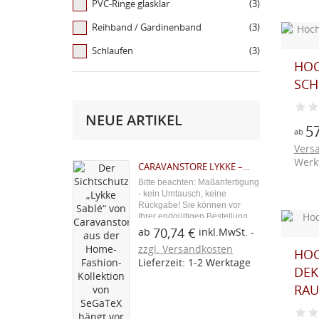
PVC-Ringe glasklar
(3)
Reihband / Gardinenband
(3)
Schlaufen
(3)
HOC
SCH
NEUE ARTIKEL
57
ab
Vers
Werk
CARAVANSTORE LYKKE –...
Bitte beachten: Maßanfertigung
- kein Umtausch, keine
Rückgabe! Sie können vor
Ihrer endgültigen Bestellung
ein Stoffmuster über den
70,74 €
ab
inkl.MwSt.
blauen Button "Kostenloses
zzgl. Versandkosten
Stoffmuster" bestellen. Aus
HOC
Lieferzeit: 1-2 Werktage
unserer Caravan-Zubehör-
DEK
Serie: Der Caravanstore
Lykke...
RAUT