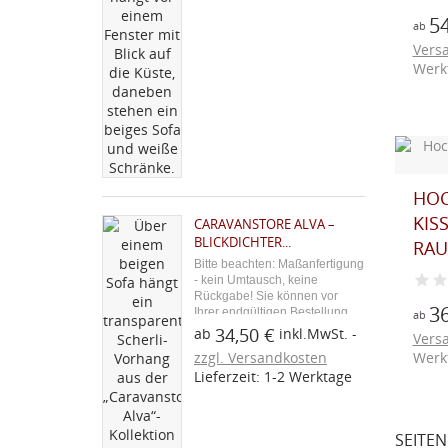
54
ab
Vers
Werk
HOC
KIS
CARAVANSTORE ALVA –
BLICKDICHTER...
RAUT
Bitte beachten: Maßanfertigung
- kein Umtausch, keine
Rückgabe! Sie können vor
36
Ihrer endgültigen Bestellung
ab
ein Stoffmuster über den
34,50 €
ab
inkl.MwSt.
Vers
blauen Button "Kostenloses
zzgl. Versandkosten
Werk
Stoffmuster" bestellen. Aus
Lieferzeit: 1-2 Werktage
unserer Caravan-Zubehör-
Serie: Der Caravanstore Alva...
SEITEN