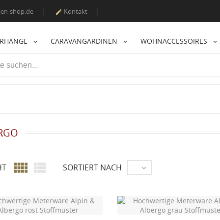
en-shop.de
Kontakt

ORHÄNGE
CARAVANGARDINEN
WOHNACCESSOIRES
RGO


HT
SORTIERT NACH
