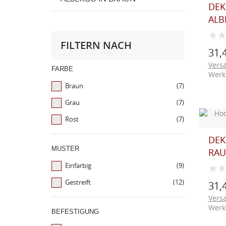
DEK
ALB
FILTERN NACH
31,
Vers
FARBE
Werk
Braun
(7)
Grau
(7)
Rost
(7)
DEK
MUSTER
RAU
Einfarbig
(9)
Gestreift
(12)
31,
Vers
Werk
BEFESTIGUNG