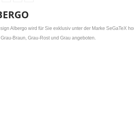
BERGO
ign Albergo wird für Sie exklusiv unter der Marke SeGaTeX hom
 Grau-Braun, Grau-Rost und Grau angeboten.
UNSCHLISTE ERSTELLEN
NMELDEN
(MODALTITLE))
me der Wunschliste
UF MEINE WUNSCHLISTE
 müssen angemeldet sein, um Artikel Ihrer Wunschliste hinzufügen zu