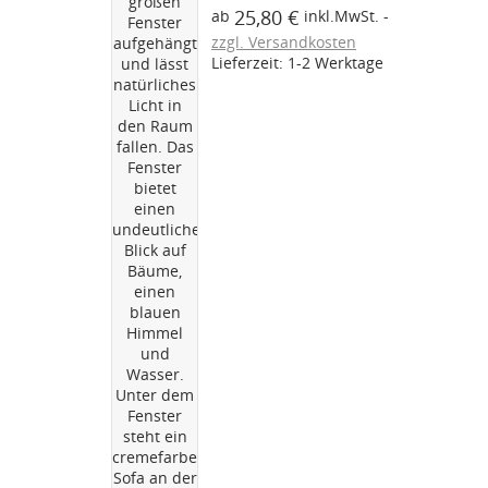
ein Stoffmuster über den
25,80 €
ab
inkl.MwSt.
blauen Button "Kostenloses
zzgl. Versandkosten
Stoffmuster" bestellen. Aus
Lieferzeit: 1-2 Werktage
unserer Serie Caravan-
Zubehör bieten wir Ihnen hier...