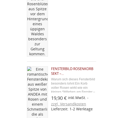
((
kö
((cancelText))
Abbrechen
Abbrechen
FENSTERBILD ROSENKORB
SEKT –...
Warum sich dieses Fensterbild
besonders lohnt Ein Korb
voller Rosen wirkt wie ein
kleines Stillleben am Fenster –
zeitlos romantisch und nie
19,90 €
inkl.MwSt.
aufdringlich. In der edlen Sekt-
zzgl. Versandkosten
Farbe entfaltet die filigrane
Lieferzeit: 1-2 Werktage
Stickerei eine besonders
warme, hochwertige...