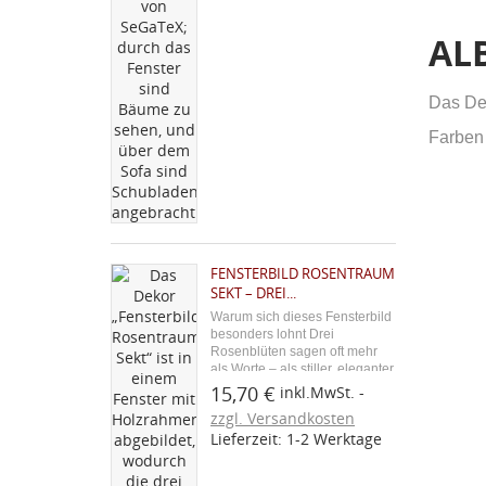
AL
Das Des
Farben
FENSTERBILD ROSENTRAUM
SEKT – DREI...
Warum sich dieses Fensterbild
besonders lohnt Drei
Rosenblüten sagen oft mehr
als Worte – als stiller, eleganter
Gruß am Fenster passen sie zu
15,70 €
inkl.MwSt.
W
jedem romantischen Anlass. Im
zzgl. Versandkosten
A
warmen Sekt-Ton entfaltet die
(
Lieferzeit: 1-2 Werktage
filigrane Stickerei eine
besonders zeitlose...
Na
A
Sie