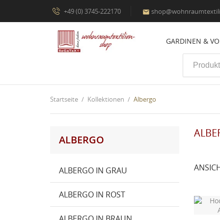
+49 (0) 3745-222170
shop@wohnraumtextili

GARDINEN & V
Startseite
Kollektionen
Albergo
ALBE
ALBERGO
ANSIC
ALBERGO IN GRAU
ALBERGO IN ROST
ALBERGO IN BRAUN