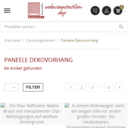
0

search
Startseite
Caravangardinen
Paneele Dekovorhang
PANEELE DEKOVORHANG
84 Artikel gefunden
…
FILTER


1
2
3
6