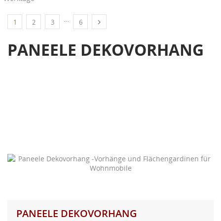
…

1
2
3
6
PANEELE DEKOVORHANG
Vorhänge und Flächengardinen für Wohnmobile und
Wohnwagen in Trendfarben, Uni,
mit Muster oder gestreift. Wir fertigen Ihre Caravan-
Gardinen in Ihrer Wunschhöhe
zentimetergenau.
PANEELE DEKOVORHANG