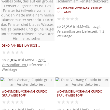
WOHNMOBIL-VORHANG CUPIDO
SCHLAMM...
ab
inkl.MwSt.
zzgl.
28,25 €
Versandkosten
Lieferzeit: 1-2
Werktage
DEKO-PANEELE ILVY ROSE...
((TITLE))
ANMELDEN
((MODALTITLE))
AUF MEINE WUNSCHLISTE
ab
inkl.MwSt.
zzgl.
23,80 €
((label))
Sie müssen angemeldet sein, um Artikel Ihrer
Versandkosten
Lieferzeit: 1-2
((confirmMessage))
Wunschliste hinzufügen zu können.
Werktage
Neue Liste anlegen
add_circle_outline
((modalDeleteText))
((loginText))
((createText))
WOHNMOBIL-VORHANG CUPIDO
WOHNMOBIL-VORHANG CUPIDO
GRAU WEBSTOFF
BRAUN WEBSTOFF
ab
inkl.MwSt.
zzgl.
ab
inkl.MwSt.
zzgl.