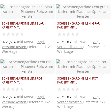
SCHEIBENGARDINE LENI BLAU
SCHEIBENGARDINE LENI GRAU
KARIERT MIT...
KARIERT MIT...
inkl.MwSt.
zzgl.
inkl.MwSt.
zzgl.
29,50 €
21,30 €
ab
ab
Versandkosten
Lieferzeit: 1-2
Versandkosten
Lieferzeit: 1-2
Werktage
Werktage
((TITLE))
SCHEIBENGARDINE LENI ROT
SCHEIBENGARDINE LENI ROT
ANMELDEN
KARIERT MIT...
KARIERT MIT...
((MODALTITLE))
AUF MEINE WUNSCHLISTE
((label))
Sie müssen angemeldet sein, um Artikel Ihrer
((confirmMessage))
inkl.MwSt.
zzgl.
inkl.MwSt.
zzgl.
29,50 €
21,30 €
ab
ab
Wunschliste hinzufügen zu können.
Versandkosten
Lieferzeit: 1-2
Versandkosten
Lieferzeit: 1-2
Werktage
Werktage
Neue Liste anlegen
add_circle_outline