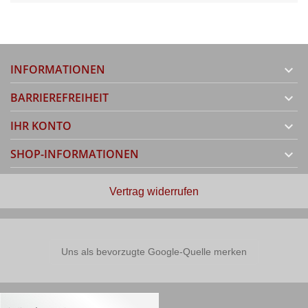
INFORMATIONEN

BARRIEREFREIHEIT

IHR KONTO

SHOP-INFORMATIONEN

Vertrag widerrufen
Uns als bevorzugte Google-Quelle merken