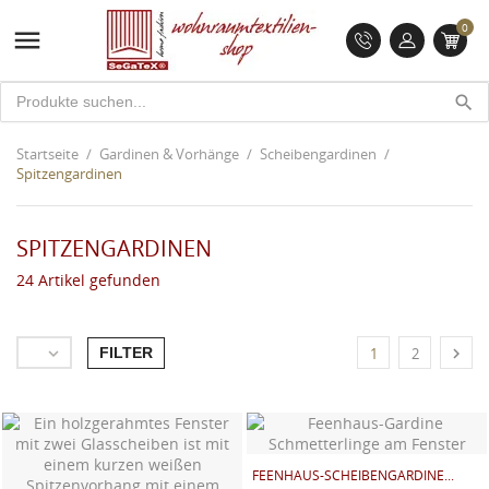
0

search
Startseite
Gardinen & Vorhänge
Scheibengardinen
Spitzengardinen
SPITZENGARDINEN
24 Artikel gefunden
FILTER


1
2
FEENHAUS-SCHEIBENGARDINE...