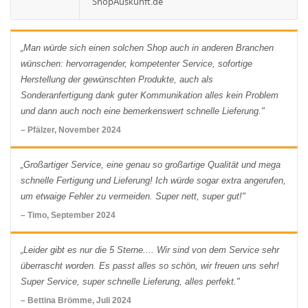
WUNSCHLISTE ERSTELLEN
ShopAuskunft.de
ANMELDEN
((MODALTITLE))
Name der Wunschliste
AUF MEINE WUNSCHLISTE
„Man würde sich einen solchen Shop auch in anderen Branchen
Sie müssen angemeldet sein, um Artikel Ihrer
((confirmMessage))
wünschen: hervorragender, kompetenter Service, sofortige
Wunschliste hinzufügen zu können.
Herstellung der gewünschten Produkte, auch als
Neue Liste anlegen
add_circle_outline
Sonderanfertigung dank guter Kommunikation alles kein Problem
((modalDeleteText))
und dann auch noch eine bemerkenswert schnelle Lieferung."
Anmelden
Wunschliste
erstellen
– Pfälzer, November 2024
„Großartiger Service, eine genau so großartige Qualität und mega
schnelle Fertigung und Lieferung! Ich würde sogar extra angerufen,
um etwaige Fehler zu vermeiden. Super nett, super gut!"
– Timo, September 2024
„Leider gibt es nur die 5 Sterne.... Wir sind von dem Service sehr
überrascht worden. Es passt alles so schön, wir freuen uns sehr!
Super Service, super schnelle Lieferung, alles perfekt."
– Bettina Brömme, Juli 2024