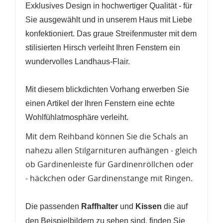
Exklusives Design in hochwertiger Qualität - für
Sie ausgewählt und in unserem Haus mit Liebe
konfektioniert. Das graue Streifenmuster mit dem
stilisierten Hirsch verleiht Ihren Fenstern ein
wundervolles Landhaus-Flair.
WUNSCHLISTE ERSTELLEN
ANMELDEN
Mit diesem blickdichten Vorhang erwerben Sie
einen Artikel der Ihren Fenstern eine echte
Name der Wunschliste
AUF MEINE WUNSCHLISTE
Sie müssen angemeldet sein, um Artikel Ihrer
Wohlfühlatmosphäre verleiht.
Wunschliste hinzufügen zu können.
Mit dem Reihband können Sie die Schals an
Neue Liste anlegen
add_circle_outline
nahezu allen Stilgarnituren aufhängen - gleich
Anmelden
Wunschliste
ob Gardinenleiste für Gardinenröllchen oder
erstellen
- häckchen oder Gardinenstange mit Ringen.
Die passenden
Raffhalter
und
Kissen
die auf
den Beispielbildern zu sehen sind, finden Sie