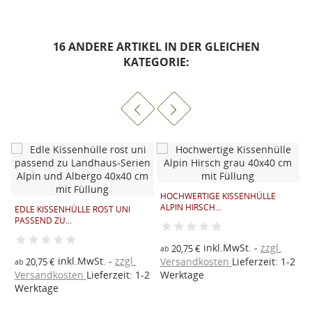
16 ANDERE ARTIKEL IN DER GLEICHEN
KATEGORIE:
HOCHWERTIGE KISSENHÜLLE
H
ALPIN HIRSCH...
A
EDLE KISSENHÜLLE ROST UNI
PASSEND ZU...
inkl.MwSt.
zzgl.
2
20,75 €
ab
a
inkl.MwSt.
zzgl.
Versandkosten
Lieferzeit: 1-2
V
20,75 €
ab
Versandkosten
Lieferzeit: 1-2
Werktage
W
Werktage