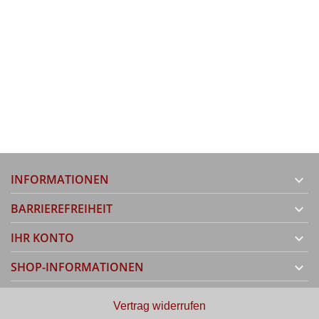
INFORMATIONEN

BARRIEREFREIHEIT

IHR KONTO

SHOP-INFORMATIONEN

Vertrag widerrufen