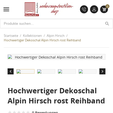
0

search
Startseite
Kollektionen
Alpin Hirsch
Hochwertiger Dekoschal Alpin Hirsch rost Reihband


Hochwertiger Dekoschal
Alpin Hirsch rost Reihband
0 Bewertungen