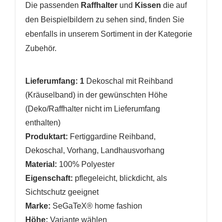
Die passenden
Raffhalter
und
Kissen
die auf
Name der Wunschliste
AUF MEINE WUNSCHLISTE
Sie müssen angemeldet sein, um Artikel Ihrer
den Beispielbildern zu sehen sind, finden Sie
Wunschliste hinzufügen zu können.
ebenfalls in unserem Sortiment in der Kategorie
Neue Liste anlegen
add_circle_outline
Zubehör.
Anmelden
Wunschliste
erstellen
Lieferumfang: 1
Dekoschal mit Reihband
(Kräuselband) in der gewünschten Höhe
(Deko/Raffhalter nicht im Lieferumfang
enthalten)
Produktart:
Fertiggardine Reihband,
Dekoschal, Vorhang, Landhausvorhang
Material:
100% Polyester
Eigenschaft:
pflegeleicht
,
blickdicht, als
Sichtschutz geeignet
Marke:
SeGaTeX® home fashion
Höhe:
Variante wählen