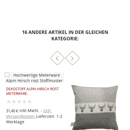
16 ANDERE ARTIKEL IN DER GLEICHEN
KATEGORIE:
DEKOSTOFF ALPIN HIRSCH ROST
METERWARE...
1
P
inkl.MwSt.
zzgl.
31,40 €
2
Versandkosten
Lieferzeit: 1-2
1
Werktage
V
W