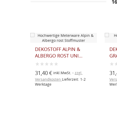
1
N HIRSCH
DEKOSTOFF ALPIN &
DE
..
ALBERGO ROST UNI...
GR
31,40 €
31,
zzgl.
inkl.MwSt.
zzgl.
eit: 1-2
Versandkosten
Lieferzeit: 1-2
Ver
Werktage
Wer