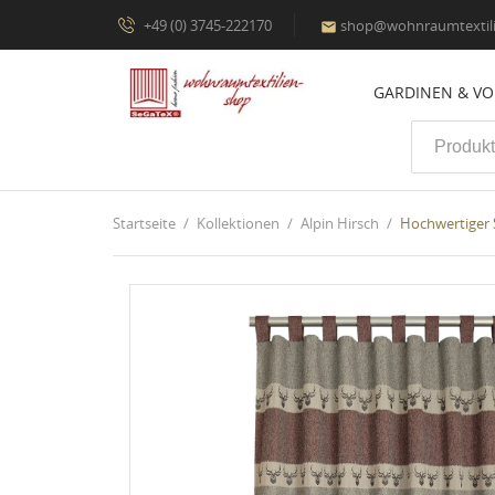
+49 (0) 3745-222170
shop@wohnraumtextili

GARDINEN & V
Startseite
Kollektionen
Alpin Hirsch
Hochwertiger 