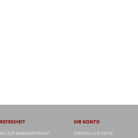
REFREIHEIT
IHR KONTO
NG ZUR BARRIEREFREIHEIT
PERSÖNLICHE INFOS