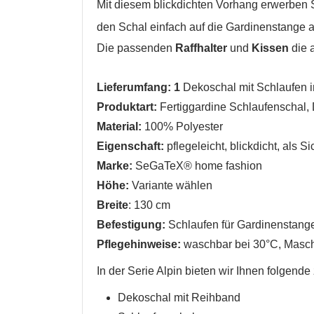
Mit diesem blickdichten Vorhang erwerben S
den Schal einfach auf die Gardinenstange 
Die passenden
Raffhalter
und
Kissen
die a
Lieferumfang:
1
Dekoschal mit Schlaufen i
Produktart:
Fertiggardine Schlaufenschal
Material:
100% Polyester
Eigenschaft:
pflegeleicht
,
blickdicht, als S
Marke:
SeGaTeX® home fashion
Höhe:
Variante wählen
Breite
: 130 cm
Befestigung:
Schlaufen für Gardinenstang
W
A
Pflegehinweise:
waschbar bei 30°C, Mas
In der Serie Alpin bieten wir Ihnen folgen
Na
A
Sie
kö
Dekoschal mit Reihband