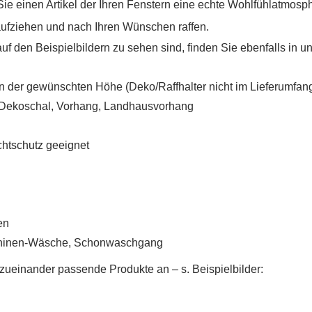
ie einen Artikel der Ihren Fenstern eine echte Wohlfühlatmosphä
aufziehen und nach Ihren Wünschen raffen.
uf den Beispielbildern zu sehen sind, finden Sie ebenfalls in 
n der gewünschten Höhe (Deko/Raffhalter nicht im Lieferumfang
, Dekoschal, Vorhang, Landhausvorhang
ichtschutz geeignet
en
UNSCHLISTE ERSTELLEN
NMELDEN
chinen-Wäsche, Schonwaschgang
de zueinander passende Produkte an
– s. Beispielbilder
:
me der Wunschliste
UF MEINE WUNSCHLISTE
 müssen angemeldet sein, um Artikel Ihrer Wunschliste hinzufügen zu
nnen.