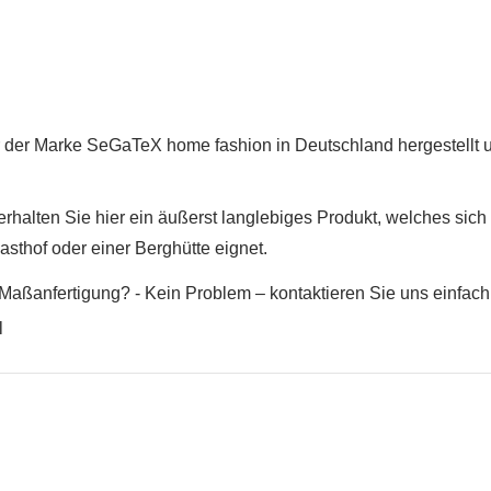
Neue Liste anleg
add_circle_outline
Anmelden
Wunschliste
erstellen
ter der Marke SeGaTeX home fashion in Deutschland hergestellt
rhalten Sie hier ein äußerst langlebiges Produkt, welches sich
asthof oder einer Berghütte eignet.
Maßanfertigung? - Kein Problem – kontaktieren Sie uns einfach.
l