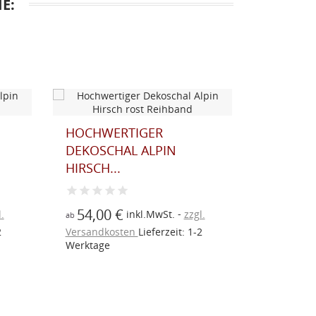
E:
HOCHWERTIGER
1 STÜCK
DEKOSCHAL ALPIN
BRAUN U
HIRSCH...
13,70 €
54,00 €
.
inkl.MwSt.
zzgl.
ab
Versandk
2
Versandkosten
Lieferzeit: 1-2
Werktage
Werktage