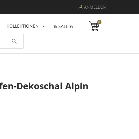
ANMELDEN
0
KOLLEKTIONEN
% SALE %
search
fen-Dekoschal Alpin