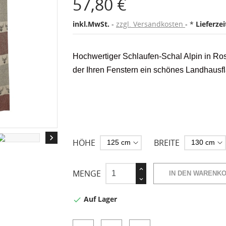
57,80 €
inkl.MwSt.
zzgl. Versandkosten
*
Lieferze
Hochwertiger Schlaufen-Schal Alpin in Rost 
der Ihren Fenstern ein schönes Landhausflai

HÖHE
BREITE
MENGE
IN DEN WARENK
Auf Lager
