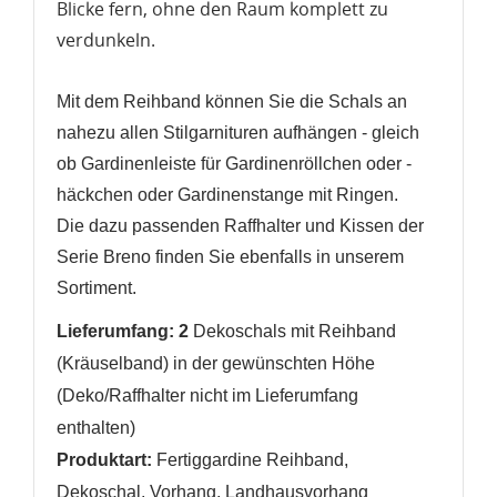
erstellen
Blicke fern, ohne den Raum komplett zu
verdunkeln.
Mit dem Reihband können Sie die Schals an
nahezu allen Stilgarnituren aufhängen - gleich
ob Gardinenleiste für Gardinenröllchen oder -
häckchen oder Gardinenstange mit Ringen.
Die dazu passenden Raffhalter und Kissen der
Serie Breno finden Sie ebenfalls in unserem
Sortiment.
Lieferumfang: 2
Dekoschals mit Reihband
(Kräuselband) in der gewünschten Höhe
(Deko/Raffhalter nicht im Lieferumfang
enthalten)
Produktart:
Fertiggardine Reihband,
Dekoschal, Vorhang, Landhausvorhang