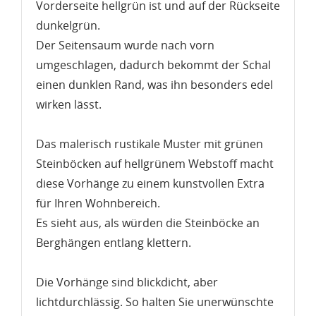
Vorderseite hellgrün
ist und auf der Rückseite
dunkelgrün
.
Der
Seitensaum
wurde nach vorn
umgeschlagen, dadurch bekommt der Schal
einen dunklen Rand, was ihn besonders edel
wirken lässt.
Das malerisch rustikale Muster mit grünen
Steinböcken auf hellgrünem Webstoff macht
diese Vorhänge zu einem kunstvollen Extra
WUNSCHLISTE ERSTELLEN
ANMELDEN
für
Ihren Wohnbereich
.
Es sieht aus, als würden die Steinböcke an
Name der Wunschliste
AUF MEINE WUNSCHLISTE
Sie müssen angemeldet sein, um Artikel Ihrer
Berghängen entlang klettern.
Wunschliste hinzufügen zu können.
Neue Liste anlegen
add_circle_outline
Die Vorhänge sind blickdicht, aber
lichtdurchlässig. So halten Sie unerwünschte
Anmelden
Wunschliste