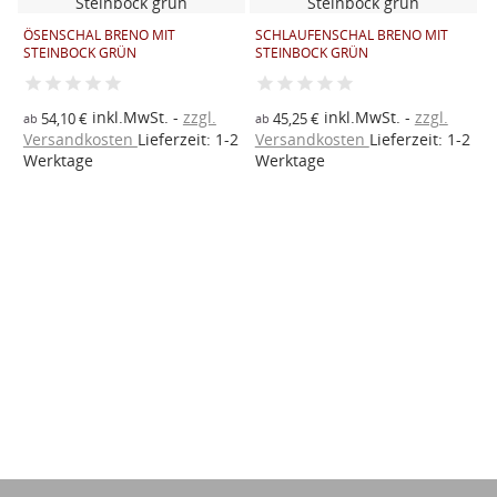
ÖSENSCHAL BRENO MIT
SCHLAUFENSCHAL BRENO MIT
STEINBOCK GRÜN
STEINBOCK GRÜN
2
R
inkl.MwSt.
zzgl.
inkl.MwSt.
zzgl.
54,10 €
45,25 €
ab
ab
2
Versandkosten
Lieferzeit: 1-2
Versandkosten
Lieferzeit: 1-2
a
Werktage
Werktage
V
W