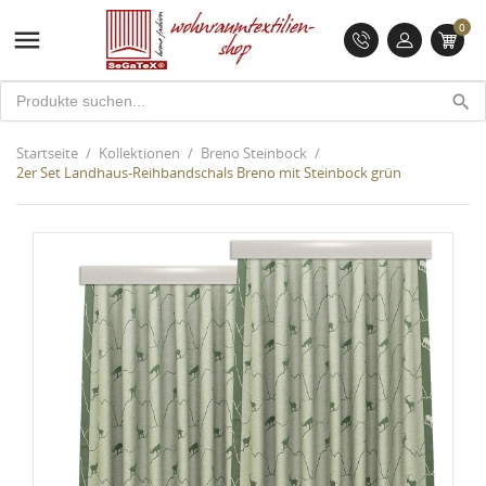
0

search
Startseite
Kollektionen
Breno Steinbock
2er Set Landhaus-Reihbandschals Breno mit Steinbock grün