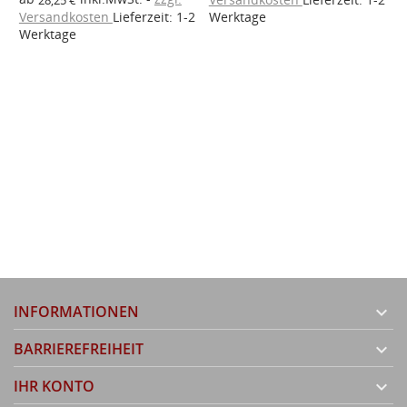
Versandkosten
Lieferzeit: 1-2
Werktage
W
Werktage
INFORMATIONEN

BARRIEREFREIHEIT

IHR KONTO
