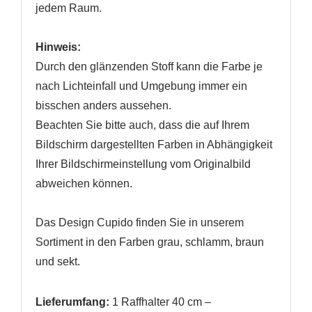
ANMELDEN
jedem Raum.
Name der Wunschliste
AUF MEINE WUNSCHLISTE
Sie müssen angemeldet sein, um Artikel Ihrer
Hinweis:
Wunschliste hinzufügen zu können.
Durch den glänzenden Stoff kann die Farbe je
Neue Liste anlegen
add_circle_outline
nach Lichteinfall und Umgebung immer ein
Anmelden
Wunschliste
bisschen anders aussehen.
erstellen
Beachten Sie bitte auch, dass die auf Ihrem
Bildschirm dargestellten Farben in Abhängigkeit
Ihrer Bildschirmeinstellung vom Originalbild
abweichen können.
Das Design Cupido finden Sie in unserem
Sortiment in den Farben grau, schlamm, braun
und sekt.
Lieferumfang:
1 Raffhalter 40 cm –