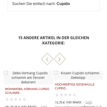
Suchen Sie einfach nach:
Cupido
15 ANDERE ARTIKEL IN DER GLEICHEN
KATEGORIE:
HOCHWERTIGE KISSENHÜLLE
R
CUPIDO...
S
WOHNMOBIL-VORHANG CUPIDO
SCHLAMM...
inkl.MwSt.
zzgl.
15,70 €
9
2
ab
inkl.MwSt.
zzgl.
Versandkosten
Lieferzeit: 1-2
V
28,25 €