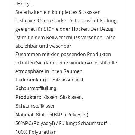
"Hetty".
Sie erhalten ein komplettes Sitzkissen
inklusive 3,5 cm starker Schaumstoff-Füllung,
geeignet für Stühle oder Hocker. Der Bezug
ist mit einem Reißverschluss versehen - also
abziehbar und waschbar.
Zusammen mit den passenden Produkten
schaffen Sie damit eine wundervolle, stilvolle
Atmosphäre in Ihren Räumen.
Lieferumfang:
1 Sitzkissen inkl.
WUNSCHLISTE ERSTELLEN
Schaumstofffüllung
ANMELDEN
Produktart:
Kissen, Sitzkissen,
Schaumstoffkissen
Name der Wunschliste
AUF MEINE WUNSCHLISTE
Sie müssen angemeldet sein, um Artikel Ihrer
Material:
Stoff - 50%PL(Polyester)
Wunschliste hinzufügen zu können.
/ Füllung: Schaumstoff -
50%PC(Polyacryl)
Neue Liste anlegen
add_circle_outline
100% Polyurethan