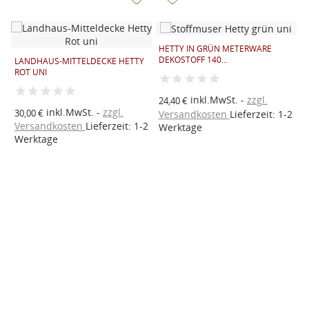
HETTY IN GRÜN METERWARE
K
DEKOSTOFF 140...
LANDHAUS-MITTELDECKE HETTY
ROT UNI
a
inkl.MwSt.
zzgl.
24,40 €
V
inkl.MwSt.
zzgl.
30,00 €
2
Versandkosten
Lieferzeit: 1-2
W
Versandkosten
Lieferzeit: 1-2
Werktage
Werktage