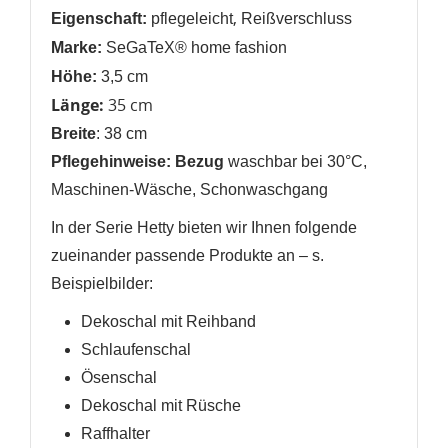
Anmelden
Wunschliste
,
Eigenschaft:
pflegeleicht
Reißverschluss
erstellen
Marke:
SeGaTeX® home fashion
Höhe:
3,5 cm
Länge:
35 cm
Breite
: 38 cm
Pflegehinweise: Bezug
waschbar bei 30°C,
Maschinen-Wäsche, Schonwaschgang
In der Serie Hetty bieten wir Ihnen folgende
zueinander passende Produkte an
– s.
Beispielbilder
:
Dekoschal mit Reihband
Schlaufenschal
Ösenschal
Dekoschal mit Rüsche
Raffhalter