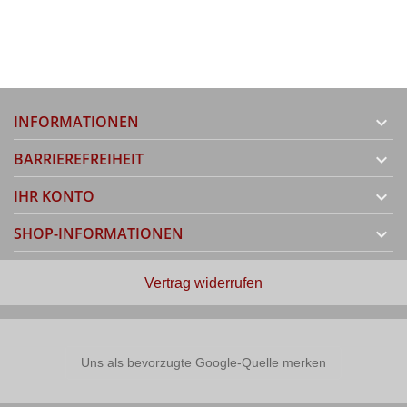
INFORMATIONEN

BARRIEREFREIHEIT

IHR KONTO

SHOP-INFORMATIONEN

Vertrag widerrufen
Uns als bevorzugte Google-Quelle merken