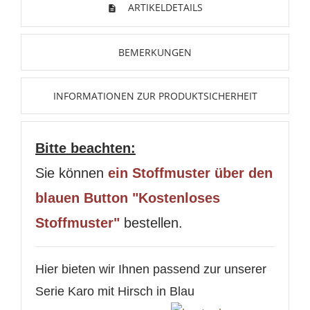
ARTIKELDETAILS
BEMERKUNGEN
INFORMATIONEN ZUR PRODUKTSICHERHEIT
Bitte beachten:
Sie können
ein Stoffmuster über den
blauen Button "Kostenloses
WUNSCHLISTE ERSTELLEN
Stoffmuster"
bestellen.
ANMELDEN
Name der Wunschliste
AUF MEINE WUNSCHLISTE
Hier bieten wir Ihnen passend zur unserer
Sie müssen angemeldet sein, um Artikel Ihrer
Wunschliste hinzufügen zu können.
Serie Karo mit Hirsch in Blau
Neue Liste anlegen
add_circle_outline