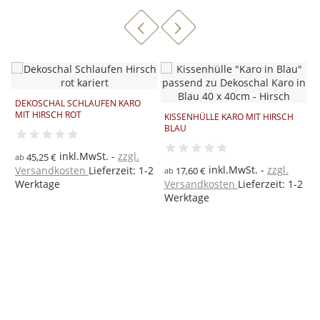
DEKOSCHAL SCHLAUFEN KARO
D
MIT HIRSCH ROT
M
KISSENHÜLLE KARO MIT HIRSCH
BLAU
R
inkl.MwSt.
zzgl.
45,25 €
ab
a
inkl.MwSt.
zzgl.
Versandkosten
Lieferzeit: 1-2
V
17,60 €
ab
Werktage
Versandkosten
Lieferzeit: 1-2
W
2
Werktage