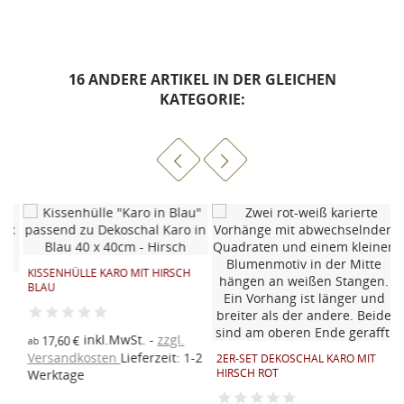
16 ANDERE ARTIKEL IN DER GLEICHEN
KATEGORIE:
KISSENHÜLLE KARO MIT HIRSCH
BLAU
inkl.MwSt.
zzgl.
17,60 €
ab
Versandkosten
Lieferzeit: 1-2
2ER-SET DEKOSCHAL KARO MIT
HIRSCH ROT
2
Werktage