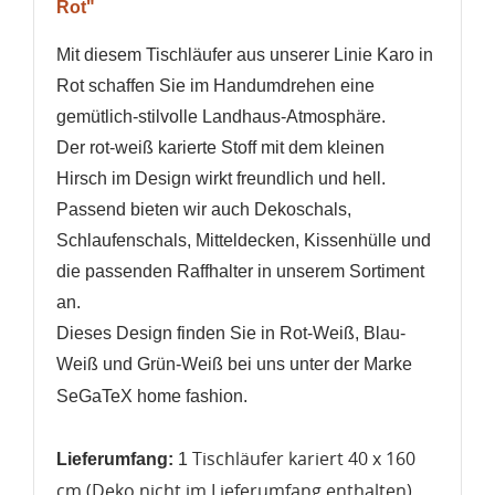
Rot"
Mit diesem Tischläufer aus unserer Linie Karo in
Rot schaffen Sie im Handumdrehen eine
gemütlich-stilvolle Landhaus-Atmosphäre.
Der rot-weiß karierte Stoff mit dem kleinen
Hirsch im Design wirkt freundlich und hell.
WUNSCHLISTE ERSTELLEN
ANMELDEN
Passend bieten wir auch Dekoschals,
Schlaufenschals, Mitteldecken, Kissenhülle und
Name der Wunschliste
AUF MEINE WUNSCHLISTE
Sie müssen angemeldet sein, um Artikel Ihrer
die passenden Raffhalter in unserem Sortiment
Wunschliste hinzufügen zu können.
an.
Neue Liste anlegen
add_circle_outline
Dieses Design finden Sie in Rot-Weiß, Blau-
Anmelden
Weiß und Grün-Weiß bei uns unter der Marke
Wunschliste
erstellen
SeGaTeX home fashion.
Tischläufer kariert 40 x 160
Lieferumfang:
1
cm (Deko nicht im Lieferumfang enthalten)