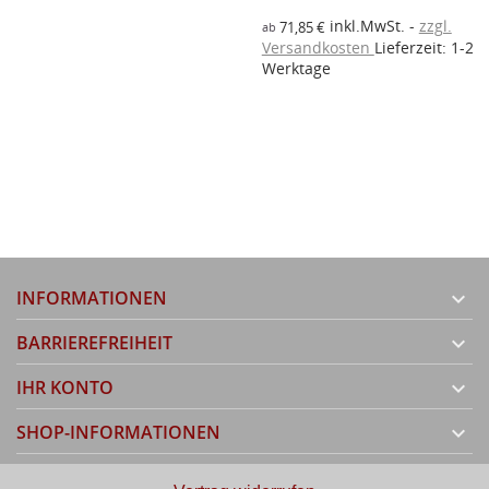
inkl.MwSt.
zzgl.
71,85 €
ab
Versandkosten
Lieferzeit: 1-2
K
Werktage
M
2
V
W
INFORMATIONEN

BARRIEREFREIHEIT

IHR KONTO

SHOP-INFORMATIONEN
