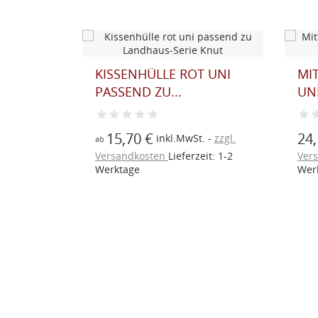
 MIT
KISSENHÜLLE ROT UNI
MI
ZU...
PASSEND ZU...
UN
15,70 €
24,
t.
zzgl.
inkl.MwSt.
zzgl.
ab
eit: 1-2
Versandkosten
Lieferzeit: 1-2
Ver
Werktage
Wer