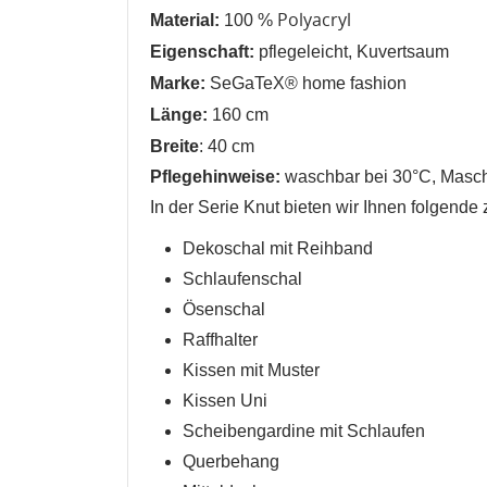
Polyacryl
Material:
100 %
Eigenschaft:
pflegeleicht
, Kuvertsaum
Marke:
SeGaTeX® home fashion
Länge:
160 cm
Breite
: 40 cm
Pflegehinweise:
waschbar bei 30°C, Mas
In der Serie Knut bieten wir Ihnen folgen
Dekoschal mit Reihband
Schlaufenschal
W
Ösenschal
A
Raffhalter
Na
A
Kissen mit Muster
Sie
kö
Kissen Uni
Scheibengardine mit Schlaufen
Querbehang
Abbrechen