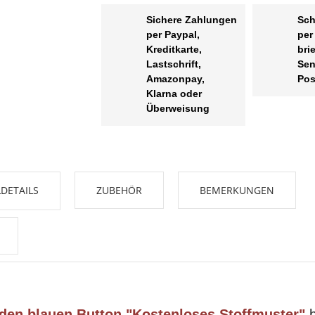
Sichere Zahlungen
Sch
per Paypal,
per
Kreditkarte,
bri
Lastschrift,
Sen
Amazonpay,
Pos
Klarna oder
Überweisung
DETAILS
ZUBEHÖR
BEMERKUNGEN
 den blauen Button "Kostenloses Stoffmuster"
b