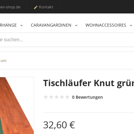
en-shop.de
Kontakt

ORHÄNGE
CARAVANGARDINEN
WOHNACCESSOIRES
 uni
Tischläufer Knut grü
0 Bewertungen
32,60 €