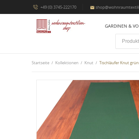
+49 (0) 3745-222170
shop@wohnraumtextili

GARDINEN & V
Startseite
Kollektionen
Knut
Tischläufer Knut grün