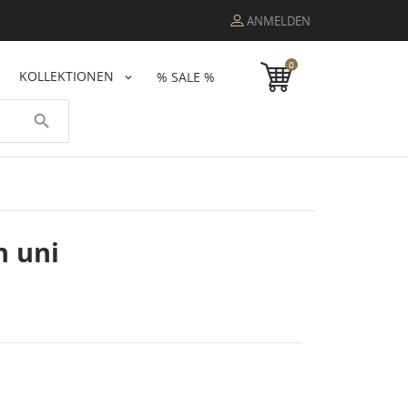
ANMELDEN
0
KOLLEKTIONEN
% SALE %
search
n uni