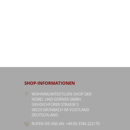
SHOP-INFORMATIONEN
WOHNRAUMTEXTILIEN-SHOP DER
NÖBEL UND GÖRNER GMBH
SIEHDICHFÜRER STRASSE 5
08223 GRÜNBACH IM VOGTLAND
DEUTSCHLAND
RUFEN SIE UNS AN: +49 (0) 3745-222170