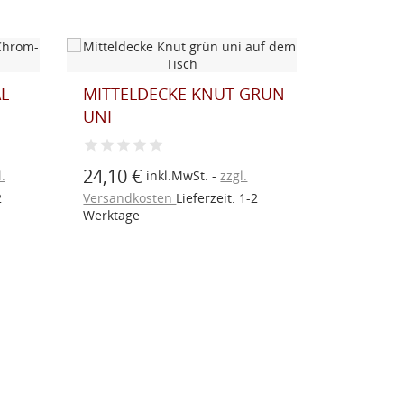
L
MITTELDECKE KNUT GRÜN
LANDHA
UNI
KNUT IN
24,10 €
36,25
.
inkl.MwSt.
zzgl.
ab
2
Versandkosten
Lieferzeit: 1-2
Versandk
Werktage
Werktage