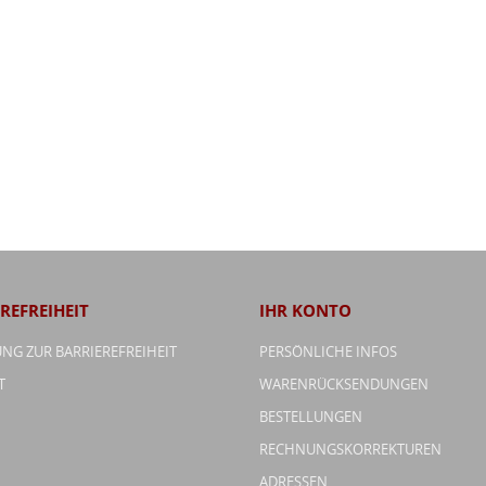
REFREIHEIT
IHR KONTO
NG ZUR BARRIEREFREIHEIT
PERSÖNLICHE INFOS
T
WARENRÜCKSENDUNGEN
BESTELLUNGEN
RECHNUNGSKORREKTUREN
ADRESSEN