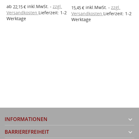
ab
inkl.MwSt.
zzgl.
22,15 €
inkl.MwSt.
zzgl.
15,45 €
2
Versandkosten
Lieferzeit: 1-2
Versandkosten
Lieferzeit: 1-2
Werktage
Werktage
W
R
V
W
INFORMATIONEN

BARRIEREFREIHEIT
