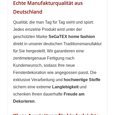
WUNSCHLISTE ERSTELLEN
Echte Manufakturqualität aus
ANMELDEN
Deutschland
Name der Wunschliste
AUF MEINE WUNSCHLISTE
Sie müssen angemeldet sein, um Artikel Ihrer
Qualität, die man Tag für Tag sieht und spürt:
Wunschliste hinzufügen zu können.
Jedes einzelne Produkt wird unter der
Neue Liste anlegen
add_circle_outline
geschützten Marke
SeGaTEX home fashion
Anmelden
Wunschliste
direkt in unserer deutschen Traditionsmanufaktur
erstellen
für Sie hergestellt. Wir garantieren eine
zentimetergenaue Fertigung nach
Kundenwunsch, sodass Ihre neue
Fensterdekoration wie angegossen passt. Die
exklusive Verarbeitung und
hochwertige Stoffe
sichern eine extreme
Langlebigkeit
und
schenken Ihnen dauerhafte
Freude am
Dekorieren
.