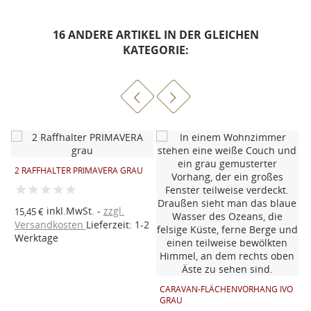
16 ANDERE ARTIKEL IN DER GLEICHEN
KATEGORIE:
2 RAFFHALTER PRIMAVERA GRAU
2
R
inkl.MwSt.
zzgl.
15,45 €
1
Versandkosten
Lieferzeit: 1-2
2
V
Werktage
W
CARAVAN-FLÄCHENVORHANG IVO
GRAU