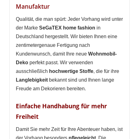
Manufaktur
Qualität, die man spürt: Jeder Vorhang wird unter
der Marke
SeGaTEX home fashion
in
Deutschland hergestellt. Wir bieten Ihnen eine
WUNSCHLISTE ERSTELLEN
zentimetergenaue Fertigung nach
ANMELDEN
Kundenwunsch, damit Ihre neue
Wohnmobil-
Name der Wunschliste
AUF MEINE WUNSCHLISTE
Deko
perfekt passt. Wir verwenden
Sie müssen angemeldet sein, um Artikel Ihrer
Wunschliste hinzufügen zu können.
ausschließlich
hochwertige Stoffe
, die für ihre
Neue Liste anlegen
add_circle_outline
Langlebigkeit
bekannt sind und Ihnen lange
Freude am Dekorieren bereiten.
Anmelden
Wunschliste
erstellen
Einfache Handhabung für mehr
Freiheit
Damit Sie mehr Zeit für Ihre Abenteuer haben, ist
der Vorhang besonders
pflegeleicht
. Die