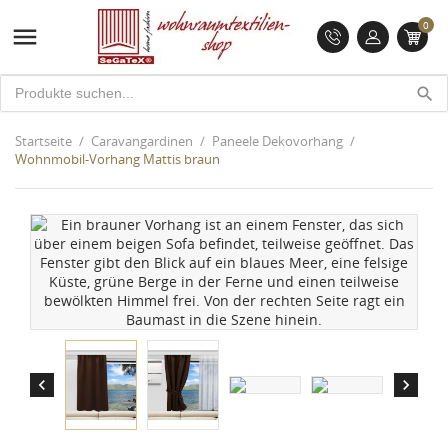
0

search
Startseite
Caravangardinen
Paneele Dekovorhang
Wohnmobil-Vorhang Mattis braun

