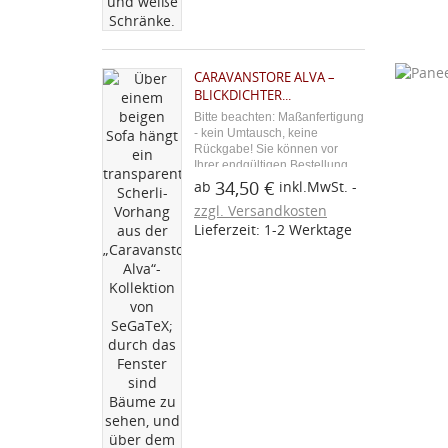
((
kö
zentim
((cancelText))
CARAVANSTORE ALVA –
Abbrechen
BLICKDICHTER...
Abbrechen
Bitte beachten: Maßanfertigung
- kein Umtausch, keine
Rückgabe! Sie können vor
Ihrer endgültigen Bestellung
ein Stoffmuster über den
34,50 €
ab
inkl.MwSt.
blauen Button "Kostenloses
zzgl. Versandkosten
Stoffmuster" bestellen. Aus
Lieferzeit: 1-2 Werktage
unserer Caravan-Zubehör-
Serie: Der Caravanstore Alva...