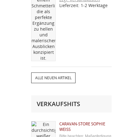
Farbe entfaltet die filigrane
Lieferzeit: 1-2 Werktage
Stickerei eine besonders
warme, hochwertige...
ALLE NEUEN ARTIKEL
VERKAUFSHITS
CARAVAN-STORE SOPHIE
WEISS
Bitte beachten: Maßanfertigung