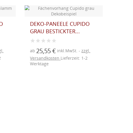
O
DEKO-PANEELE CUPIDO
GRAU BESTICKTER...
25,55 €
l.
ab
inkl.MwSt.
zzgl.
2
Versandkosten
Lieferzeit: 1-2
Werktage
ndfarben, Uni,
 Wunschhöhe