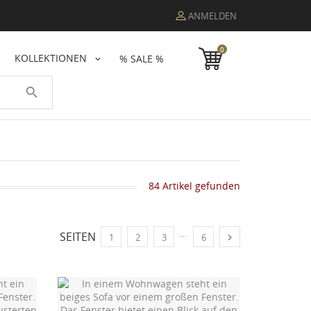
ANMELDEN
0
KOLLEKTIONEN
% SALE %
search
84 Artikel gefunden
…
SEITEN

1
2
3
6