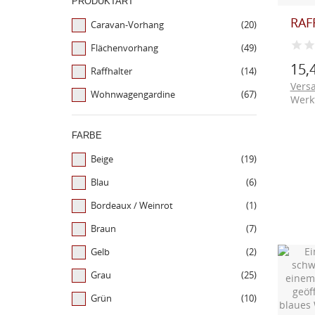
PRODUKTART
RAF
Caravan-Vorhang
(20)
Flächenvorhang
(49)
15,
Raffhalter
(14)
Vers
Wohnwagengardine
(67)
Werk
FARBE
Beige
(19)
Blau
(6)
Bordeaux / Weinrot
(1)
Braun
(7)
Gelb
(2)
Grau
(25)
Grün
(10)