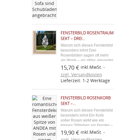
FENSTERBILD ROSENTRAUM
SEKT – DREI...
Warum sich dieses Fensterbild
besonders lohnt Drei
Rosenblüten sagen oft mehr
als Worte – als stiller, eleganter
Gruß am Fenster passen sie zu
15,70 €
inkl.MwSt.
jedem romantischen Anlass. Im
zzgl. Versandkosten
warmen Sekt-Ton entfaltet die
Lieferzeit: 1-2 Werktage
filigrane Stickerei eine
besonders zeitlose...
FENSTERBILD ROSENKORB
SEKT –...
Warum sich dieses Fensterbild
besonders lohnt Ein Korb
voller Rosen wirkt wie ein
kleines Stillleben am Fenster –
zeitlos romantisch und nie
19,90 €
inkl.MwSt.
aufdringlich. In der edlen Sekt-
zzgl. Versandkosten