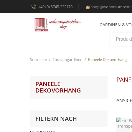
+49 (0) 3745-222170
shop@wohnraumtextili

GARDINEN & V
Startseite
Caravangardinen
Paneele Dekovorhang
PANE
PANEELE
DEKOVORHANG
ANSIC
FILTERN NACH