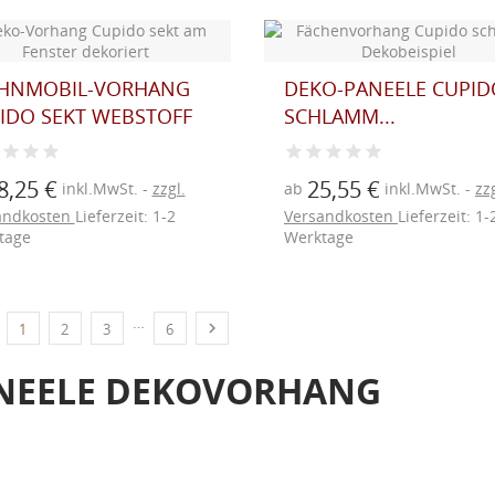
HNMOBIL-VORHANG
DEKO-PANEELE CUPID
IDO SEKT WEBSTOFF
SCHLAMM...
8,25 €
25,55 €
inkl.MwSt.
zzgl.
ab
inkl.MwSt.
zzg
andkosten
Lieferzeit: 1-2
Versandkosten
Lieferzeit: 1-
tage
Werktage
…

1
2
3
6
NEELE DEKOVORHANG
UNSCHLISTE ERSTELLEN
NMELDEN
ge und Flächengardinen für Wohnmobile und Wohnwagen in Tre
(MODALTITLE))
me der Wunschliste
UF MEINE WUNSCHLISTE
ter oder gestreift. Wir fertigen Ihre Caravan-Gardinen in Ihrer
 müssen angemeldet sein, um Artikel Ihrer Wunschliste hinzufügen zu