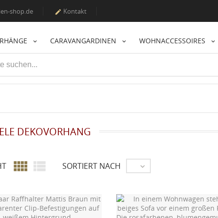
en-shop.de
Kontakt

ORHÄNGE
CARAVANGARDINEN
WOHNACCESSOIRES
ELE DEKOVORHANG


HT
SORTIERT NACH
