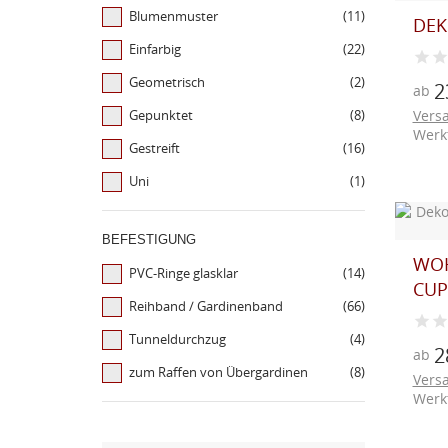
Blumenmuster
(11)
DEK
Einfarbig
(22)
Geometrisch
(2)
2
ab
Gepunktet
(8)
Vers
Werk
Gestreift
(16)
Uni
(1)
BEFESTIGUNG
WO
PVC-Ringe glasklar
(14)
CUP
Reihband / Gardinenband
(66)
Tunneldurchzug
(4)
2
ab
zum Raffen von Übergardinen
(8)
Vers
Werk