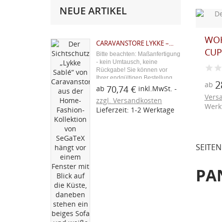
NEUE ARTIKEL
WO
CARAVANSTORE LYKKE –...
CUP
Bitte beachten: Maßanfertigung
- kein Umtausch, keine
Rückgabe! Sie können vor
Ihrer endgültigen Bestellung
2
ab
ein Stoffmuster über den
70,74 €
ab
inkl.MwSt.
blauen Button "Kostenloses
Vers
zzgl. Versandkosten
Stoffmuster" bestellen. Aus
Werk
Lieferzeit: 1-2 Werktage
unserer Caravan-Zubehör-
Serie: Der Caravanstore
Lykke...
SEITEN
PA
W
A
Vorhän
(
Na
A
mit Mus
Sie