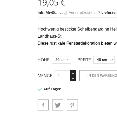
19,05 €
inkl.MwSt.
zzgl. Versandkosten
*
Lieferze
Hochwertig bestickte Scheibengardine Hei
Landhaus-Stil.
Diese rustikale Fensterdekoration bieten w
HÖHE
BREITE
MENGE
IN DEN WARENK
Auf Lager
