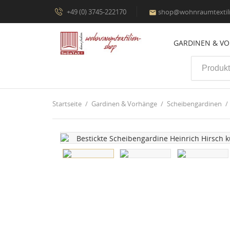
+49 (0) 3745-222170
shop@wohnraumtextili

GARDINEN & V
Startseite
Gardinen & Vorhänge
Scheibengardinen