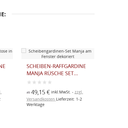
E:
NE
PANNEAU HYAZINTHE
SCHEIB
FLIEDER PLAUENER...
SILBER
.
33,40 €
18,05
inkl.MwSt.
zzgl.
ab
ab
2
Versandkosten
Lieferzeit: 1-2
Versandk
Werktage
Werktage