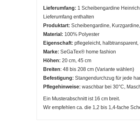
Lieferumfang:
1 Scheibengardine Heinrich 
Lieferumfang enthalten
Produktart:
Scheibengardine, Kurzgardine
Material:
100% Polyester
W
Eigenschaft:
pflegeleicht, halbtransparent,
A
Marke:
SeGaTex® home fashion
Na
A
Höhen:
20 cm, 45 cm
Sie
kö
Breiten
: 48 bis 208 cm (Variante wählen)
Befestigung:
Stangendurchzug für jede ha
Pflegehinweise:
waschbar bei 30°C, Mas
Abbrechen
Abbrechen
Ein Musterabschnitt ist 16 cm breit.
Wir empfehlen ca. die 1,2 bis 1,4-fache Sc