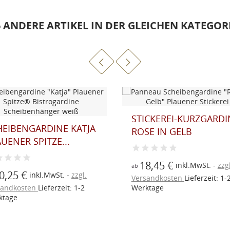
6 ANDERE ARTIKEL IN DER GLEICHEN KATEGORI
ICKEREI-KURZGARDINE
SCHEIBEN-RAFFGARDI
SE IN GELB
MANJA RÜSCHE SET...
8,45 €
49,15 €
inkl.MwSt.
zzgl.
inkl.MwSt.
zzgl
ab
sandkosten
Lieferzeit: 1-2
Versandkosten
Lieferzeit: 1-
ktage
Werktage