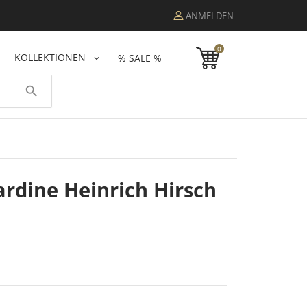
ANMELDEN
0
KOLLEKTIONEN
% SALE %
search
rdine Heinrich Hirsch