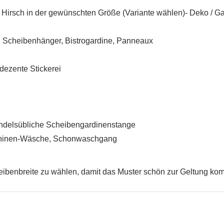
Hirsch in der gewünschten Größe (Variante wählen)- Deko / Ga
, Scheibenhänger, Bistrogardine, Panneaux
UNSCHLISTE ERSTELLEN
 dezente Stickerei
NMELDEN
me der Wunschliste
UF MEINE WUNSCHLISTE
 müssen angemeldet sein, um Artikel Ihrer Wunschliste hinzufügen zu
nnen.
Neue Liste anleg
add_circle_outline
ndelsübliche Scheibengardinenstange
chinen-Wäsche, Schonwaschgang
Anmelden
Wunschliste
erstellen
heibenbreite zu wählen, damit das Muster schön zur Geltung ko