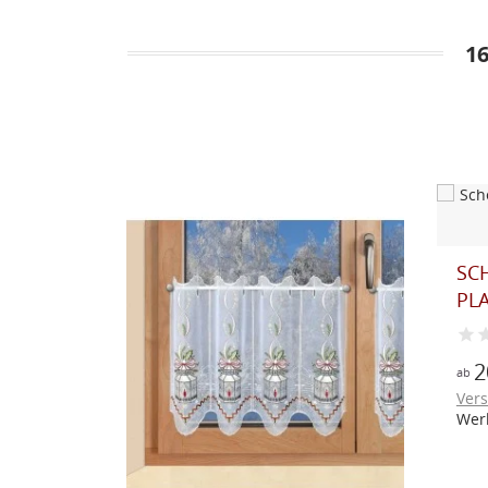
1
ST
SCHEIBENGARDINE KATJA
RO
PLAUENER SPITZE...
1
ab
20,25 €
inkl.MwSt.
zzgl.
ab
Ver
Versandkosten
Lieferzeit: 1-2
Wer
Werktage