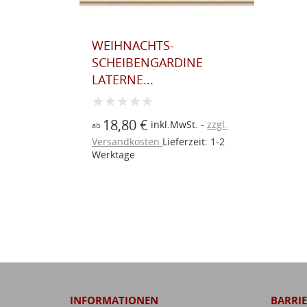
NE
t.
zzgl.
eit: 1-2
INFORMATIONEN
BARRIE