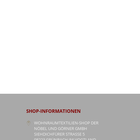
SHOP-INFORMATIONEN
WOHNRAUMTEXTILIEN-SHOP DER
NÖBEL UND GÖRNER GMBH
SIEHDICHFÜRER STRASSE 5
08223 GRÜNBACH IM VOGTLAND