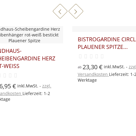
STROGARDINE CIRCLE
UENER SPITZE...
GESTICKTE
SCHEIBENGARDINE...
3,30 €
inkl.MwSt.
zzgl.
sandkosten
Lieferzeit: 1-2
18,35 €
inkl.MwSt.
zzgl
ab
ktage
Versandkosten
Lieferzeit: 1-
Werktage