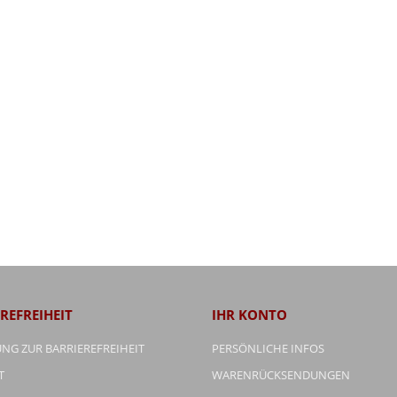
REFREIHEIT
IHR KONTO
NG ZUR BARRIEREFREIHEIT
PERSÖNLICHE INFOS
T
WARENRÜCKSENDUNGEN