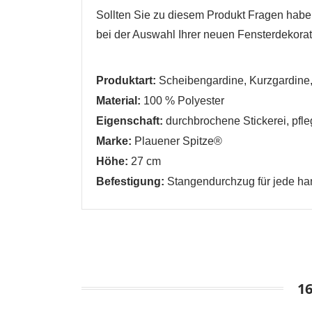
Sollten Sie zu diesem Produkt Fragen haben,
bei der Auswahl Ihrer neuen Fensterdekorati
W
A
Produktart:
Scheibengardine, Kurzgardine, 
Na
Material:
100 % Polyester
A
Sie
Eigenschaft:
durchbrochene Stickerei, pfle
kö
Marke:
Plauener Spitze®
Höhe:
27 cm
Abbrechen
Abbrechen
Befestigung:
Stangendurchzug
für jede h
1