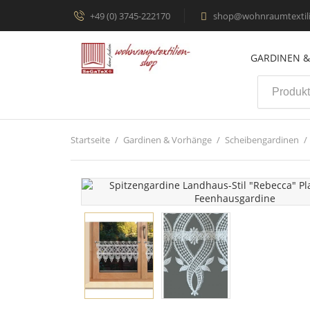
+49 (0) 3745-222170
shop@wohnraumtextili

GARDINEN 
Startseite
Gardinen & Vorhänge
Scheibengardinen