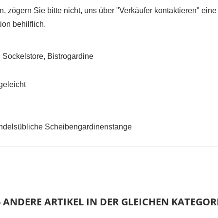
 zögern Sie bitte nicht, uns über "Verkäufer kontaktieren" eine
on behilflich.
UNSCHLISTE ERSTELLEN
NMELDEN
Sockelstore, Bistrogardine
me der Wunschliste
UF MEINE WUNSCHLISTE
 müssen angemeldet sein, um Artikel Ihrer Wunschliste hinzufügen zu
geleicht
nnen.
add_circle_outline
Neue Liste anleg
Anmelden
Wunschliste
andelsübliche Scheibengardinenstange
erstellen
6 ANDERE ARTIKEL IN DER GLEICHEN KATEGORI