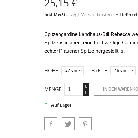
25,15 €
inkl.MwSt.
zzgl. Versandkosten
*
Lieferze
Spitzengardine Landhaus-Stil Rebecca w
Spitzenstickerei - eine hochwertige Gardine,
echter Plauener Spitze
hergestellt ist
HÖHE
BREITE
MENGE
IN DEN WARENK
Auf Lager
