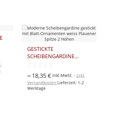
SCHEIB
SCHEIBENGARDINE KATJA
MANJA R
PLAUENER SPITZE...
49,15
ab
20,25 €
.
inkl.MwSt.
zzgl.
ab
Versandk
2
Versandkosten
Lieferzeit: 1-2
Werktage
Werktage