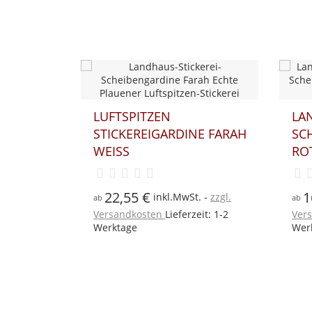
BI
PLA
LANDHAUS-
E FARAH
SCHEIBENGARDINE HERZ
ROT-WEISS
2
ab
Ver
Wer
16,95 €
t.
zzgl.
inkl.MwSt.
zzgl.
ab
eit: 1-2
Versandkosten
Lieferzeit: 1-2
Werktage