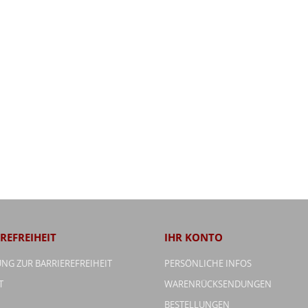
REFREIHEIT
IHR KONTO
NG ZUR BARRIEREFREIHEIT
PERSÖNLICHE INFOS
T
WARENRÜCKSENDUNGEN
BESTELLUNGEN