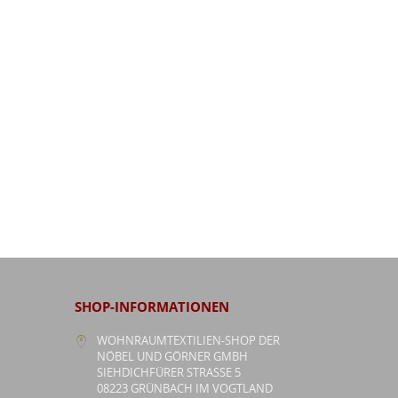
SHOP-INFORMATIONEN
WOHNRAUMTEXTILIEN-SHOP DER
NÖBEL UND GÖRNER GMBH
SIEHDICHFÜRER STRASSE 5
08223 GRÜNBACH IM VOGTLAND