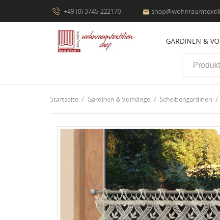
+49 (0) 3745-222170
shop@wohnraumtextili

GARDINEN & V
Startseite
Gardinen & Vorhänge
Scheibengardinen