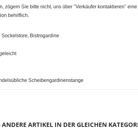
 zögern Sie bitte nicht, uns über "Verkäufer kontaktieren" eine
on behilflich.
UNSCHLISTE ERSTELLEN
NMELDEN
Sockelstore, Bistrogardine
me der Wunschliste
UF MEINE WUNSCHLISTE
 müssen angemeldet sein, um Artikel Ihrer Wunschliste hinzufügen zu
nnen.
geleicht
Neue Liste anleg
add_circle_outline
Anmelden
Wunschliste
andelsübliche Scheibengardinenstange
erstellen
6 ANDERE ARTIKEL IN DER GLEICHEN KATEGORI