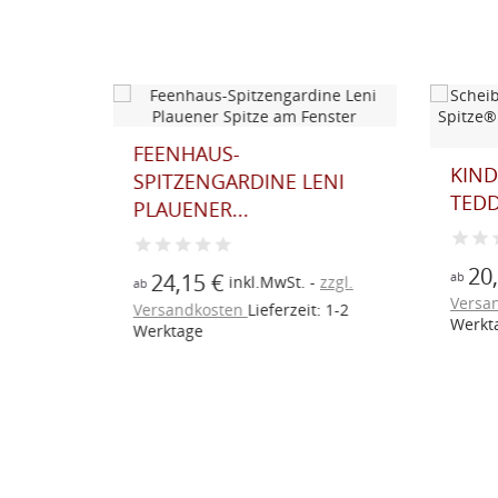
KINDER-SCHEIBENGARDINE
KU
LENI
TEDDY PINK AUS...
BLÜ
20,65 €
1
inkl.MwSt.
zzgl.
ab
ab
t.
zzgl.
Versandkosten
Lieferzeit: 1-2
Ver
eit: 1-2
Werktage
Wer