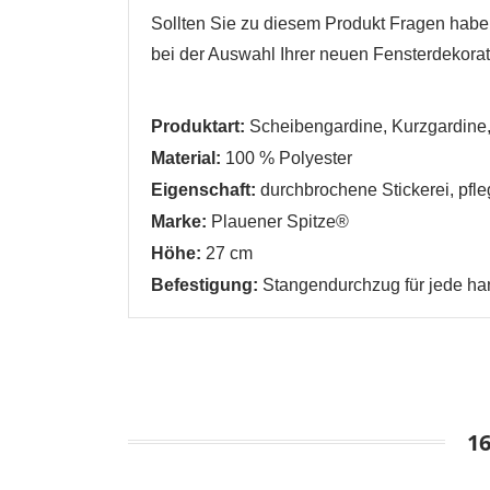
Sollten Sie zu diesem Produkt Fragen haben,
bei der Auswahl Ihrer neuen Fensterdekorati
W
A
Produktart:
Scheibengardine, Kurzgardine, 
Na
A
Material:
100 % Polyester
Sie
kö
Eigenschaft:
durchbrochene Stickerei, pfle
Marke:
Plauener Spitze®
Höhe:
27 cm
Abbrechen
Abbrechen
Befestigung:
Stangendurchzug
für jede h
1