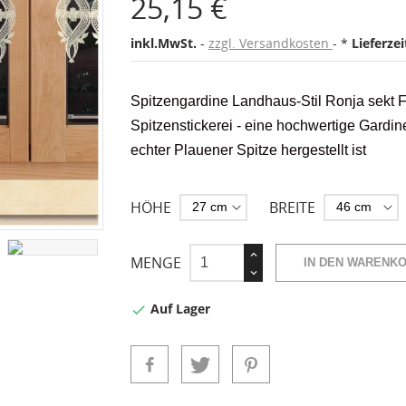
25,15 €
inkl.MwSt.
zzgl. Versandkosten
*
Lieferze
Spitzengardine Landhaus-Stil Ronja sekt
Spitzenstickerei - eine hochwertige Gardine,
echter Plauener Spitze
hergestellt ist
HÖHE
BREITE
MENGE
IN DEN WARENK
Auf Lager
