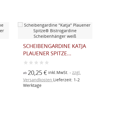
LANDHAUS
TJA
PANNEA
SCHEIBENGARDINE
FLIEDER
HEINRICH...
33,40
.
ab
19,05 €
inkl.MwSt.
zzgl.
ab
2
Versandk
Versandkosten
Lieferzeit: 1-2
Werktage
Werktage