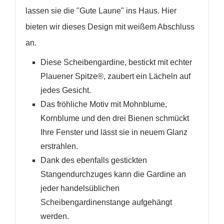
lassen sie die "Gute Laune" ins Haus. Hier
bieten wir dieses Design mit weißem Abschluss
an.
Diese Scheibengardine, bestickt mit echter
Plauener Spitze®, zaubert ein Lächeln auf
jedes Gesicht.
Das fröhliche Motiv mit Mohnblume,
Kornblume und den drei Bienen schmückt
Ihre Fenster und lässt sie in neuem Glanz
erstrahlen.
WUNSCHLISTE ERSTELLEN
Dank des ebenfalls gestickten
ANMELDEN
Stangendurchzuges kann die Gardine an
Name der Wunschliste
jeder handelsüblichen
AUF MEINE WUNSCHLISTE
Sie müssen angemeldet sein, um Artikel Ihrer
Scheibengardinenstange aufgehängt
Wunschliste hinzufügen zu können.
werden.
Neue Liste anlegen
add_circle_outline