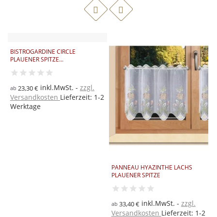
BISTROGARDINE CIRCLE
PLAUENER SPITZE...
inkl.MwSt.
zzgl.
23,30 €
ab
W
S
Versandkosten
Lieferzeit: 1-2
Werktage
2
a
V
W
PANNEAU HYAZINTHE LACHS
PLAUENER SPITZE
inkl.MwSt.
zzgl.
33,40 €
ab
Versandkosten
Lieferzeit: 1-2