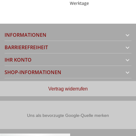
Werktage
INFORMATIONEN

BARRIEREFREIHEIT

IHR KONTO

SHOP-INFORMATIONEN

Vertrag widerrufen
Uns als bevorzugte Google-Quelle merken