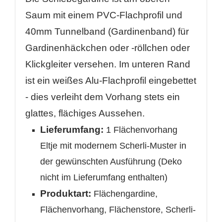
ANMELDEN
Saum mit einem PVC-Flachprofil und
Name der Wunschliste
AUF MEINE WUNSCHLISTE
Sie müssen angemeldet sein, um Artikel Ihrer
40mm
Tunnelband (Gardinenband) für
Wunschliste hinzufügen zu können.
Gardinenhäckchen oder -röllchen oder
Neue Liste anlegen
add_circle_outline
Klickgleiter versehen. Im unteren Rand
Anmelden
Wunschliste
ist ein weißes Alu-Flachprofil eingebettet
erstellen
- dies verleiht dem Vorhang stets ein
glattes, flächiges Aussehen.
Lieferumfang:
1 Flächenvorhang
Eltje mit modernem Scherli-Muster in
der gewünschten Ausführung (Deko
nicht im Lieferumfang enthalten)
Produktart:
Flächengardine,
Flächenvorhang, Flächenstore, Scherli-