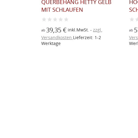
TTY ROT
QUERBEHANG HETTY GELB
HO
MIT SCHLAUFEN
SC
39,35 €
5
t.
zzgl.
inkl.MwSt.
zzgl.
ab
ab
eit: 1-2
Versandkosten
Lieferzeit: 1-2
Ver
Werktage
Wer