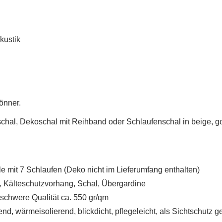
kustik
önner.
UNSCHLISTE ERSTELLEN
NMELDEN
chal, Dekoschal mit Reihband oder Schlaufenschal in beige, go
me der Wunschliste
UF MEINE WUNSCHLISTE
 müssen angemeldet sein, um Artikel Ihrer Wunschliste hinzufügen zu
nnen.
e mit 7 Schlaufen (Deko nicht im Lieferumfang enthalten)
Neue Liste anleg
add_circle_outline
 Kälteschutzvorhang, Schal, Übergardine
Anmelden
Wunschliste
schwere Qualität ca. 550 gr/qm
erstellen
, wärmeisolierend, blickdicht, pflegeleicht, als Sichtschutz g