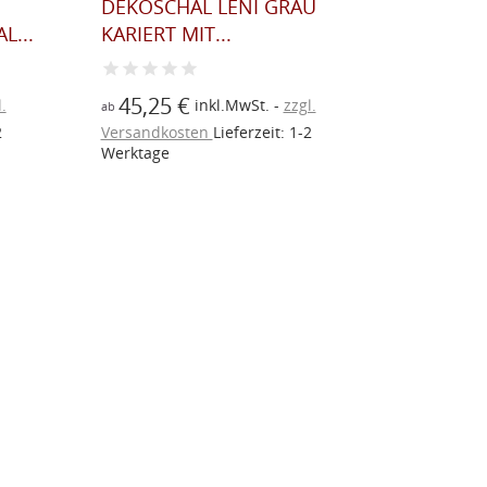
DEKOSCHAL LENI GRAU
DEKOSC
L...
KARIERT MIT...
KARIERT 
45,25 €
45,25
.
inkl.MwSt.
zzgl.
ab
ab
2
Versandkosten
Lieferzeit: 1-2
Versandk
Werktage
Werktage