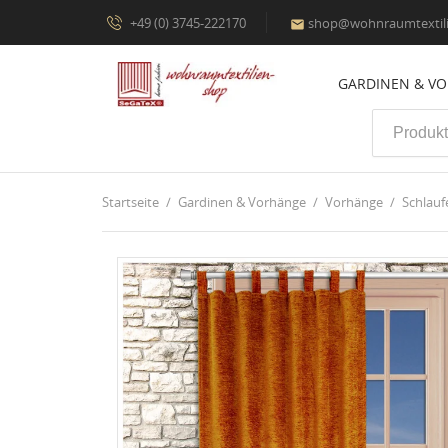
+49 (0) 3745-222170
shop@wohnraumtextili

GARDINEN & V
Startseite
Gardinen & Vorhänge
Vorhänge
Schlauf