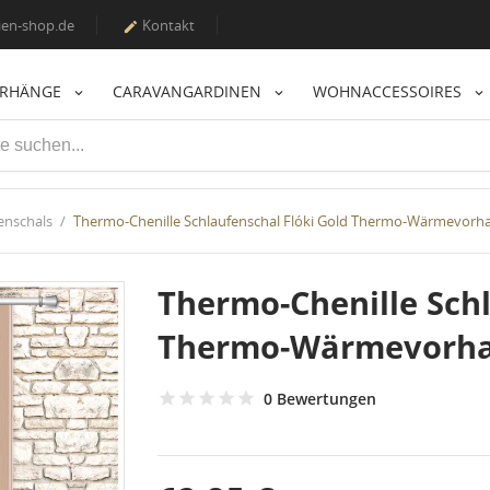
en-shop.de
Kontakt

ORHÄNGE
CARAVANGARDINEN
WOHNACCESSOIRES
enschals
Thermo-Chenille Schlaufenschal Flóki Gold Thermo-Wärmevorha
Thermo-Chenille Schl
Thermo-Wärmevorhan
0 Bewertungen