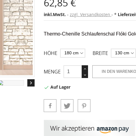
62,85 €
inkl.MwSt.
zzgl. Versandkosten
*
Lieferze
Thermo-Chenille Schlaufenschal Flóki Go
HÖHE
BREITE
MENGE
IN DEN WARENK

Auf Lager
