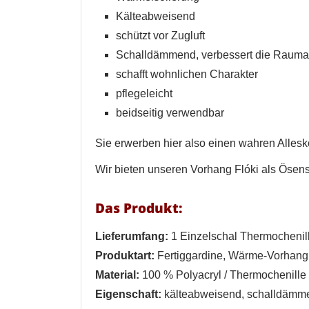
Kälteabweisend
schützt vor Zugluft
Schalldämmend, verbessert die Rauma
schafft wohnlichen Charakter
pflegeleicht
beidseitig verwendbar
Sie erwerben hier also einen wahren Allesk
W
A
Wir bieten unseren Vorhang Flóki als Ösens
Na
A
Das Produkt:
Sie
kö
Lieferumfang:
1 Einzelschal Thermochenill
Produktart:
Fertiggardine, Wärme-Vorhang,
Abbrechen
Material:
100 % Polyacryl / Thermochenille 
Abbrechen
Eigenschaft:
kälteabweisend, schalldämmend