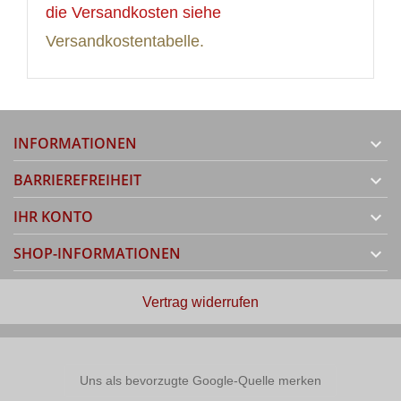
die Versandkosten siehe
Versandkostentabelle.
INFORMATIONEN

BARRIEREFREIHEIT

IHR KONTO

SHOP-INFORMATIONEN

Vertrag widerrufen
Uns als bevorzugte Google-Quelle merken