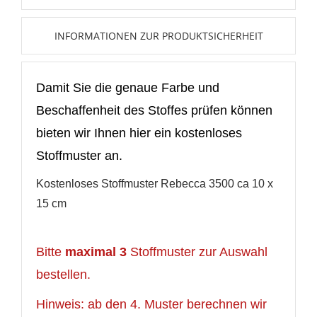
Neue Liste anlegen
add_circle_outline
Anmelden
INFORMATIONEN ZUR PRODUKTSICHERHEIT
Wunschliste
erstellen
Damit Sie die genaue Farbe und
Beschaffenheit des Stoffes prüfen können
bieten wir Ihnen hier ein kostenloses
Stoffmuster an.
Kostenloses Stoffmuster Rebecca 3500 ca 10 x
15 cm
Bitte
maximal 3
Stoffmuster zur Auswahl
bestellen.
Hinweis: ab den 4. Muster berechnen wir