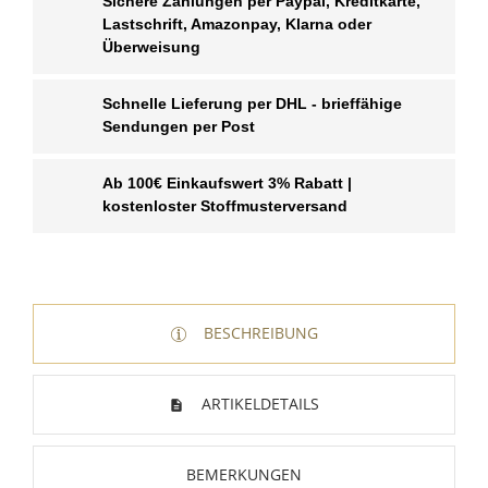
Sichere Zahlungen per Paypal, Kreditkarte,
Lastschrift, Amazonpay, Klarna oder
Überweisung
Schnelle Lieferung per DHL - brieffähige
Sendungen per Post
Ab 100€ Einkaufswert 3% Rabatt |
kostenloster Stoffmusterversand
BESCHREIBUNG
WUNSCHLISTE ERSTELLEN
ANMELDEN
ARTIKELDETAILS
Name der Wunschliste
AUF MEINE WUNSCHLISTE
Sie müssen angemeldet sein, um Artikel Ihrer
Wunschliste hinzufügen zu können.
BEMERKUNGEN