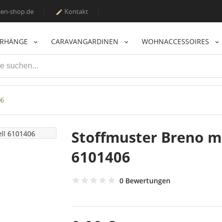
en-shop.de
Kontakt

ORHÄNGE
CARAVANGARDINEN
WOHNACCESSOIRES
06
Stoffmuster Breno m
6101406
0 Bewertungen