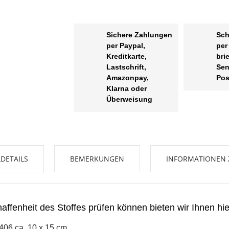
Sichere Zahlungen
Sch
per Paypal,
per
Kreditkarte,
bri
Lastschrift,
Sen
Amazonpay,
Pos
Klarna oder
Überweisung
UNSCHLISTE ERSTELLEN
NMELDEN
DETAILS
BEMERKUNGEN
INFORMATIONEN 
me der Wunschliste
UF MEINE WUNSCHLISTE
 müssen angemeldet sein, um Artikel Ihrer Wunschliste hinzufügen zu
nnen.
Neue Liste anleg
add_circle_outline
ffenheit des Stoffes prüfen können bieten wir Ihnen hie
Anmelden
406 ca. 10 x 15 cm