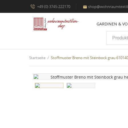
+49 (0) 3745-222170
shop@wohnraumtextili

GARDINEN & V
Startseite
Stoffmuster Breno mit Steinbock grau 61014