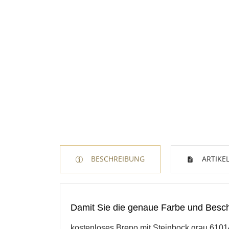
W
A
BESCHREIBUNG
ARTIKEL
Na
A
Sie
kö
Damit Sie die genaue Farbe und Bescha
Abbrechen
kostenloses Breno mit Steinbock grau 6101