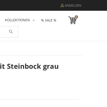
ANMELDEN
0
KOLLEKTIONEN
% SALE %
search
it Steinbock grau