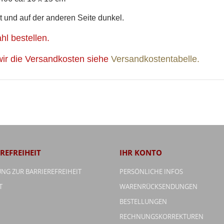
Wunschliste
erstellen
rt und auf der anderen Seite dunkel.
l bestellen.
wir die Versandkosten siehe
Versandkostentabelle.
REFREIHEIT
IHR KONTO
NG ZUR BARRIEREFREIHEIT
PERSÖNLICHE INFOS
T
WARENRÜCKSENDUNGEN
BESTELLUNGEN
RECHNUNGSKORREKTUREN