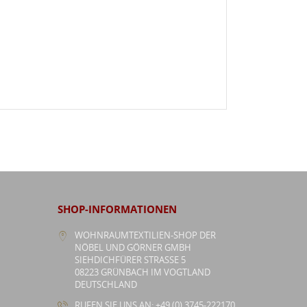
SHOP-INFORMATIONEN
WOHNRAUMTEXTILIEN-SHOP DER
NÖBEL UND GÖRNER GMBH
SIEHDICHFÜRER STRASSE 5
08223 GRÜNBACH IM VOGTLAND
DEUTSCHLAND
RUFEN SIE UNS AN: +49 (0) 3745-222170