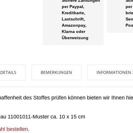
Sichere Zahlungen
Sch
per Paypal,
per
Kreditkarte,
bri
Lastschrift,
Sen
Amazonpay,
Pos
Klarna oder
Überweisung
UNSCHLISTE ERSTELLEN
DETAILS
BEMERKUNGEN
INFORMATIONEN 
NMELDEN
me der Wunschliste
UF MEINE WUNSCHLISTE
 müssen angemeldet sein, um Artikel Ihrer Wunschliste hinzufügen zu
ffenheit des Stoffes prüfen können bieten wir Ihnen hie
nnen.
Neue Liste anleg
add_circle_outline
blau 11001011-Muster ca. 10 x 15 cm
Anmelden
Wunschliste
erstellen
l bestellen.