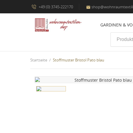
+49 (0) 3745-222170
shop@wohnraumtextili

GARDINEN & V
Startseite
Stoffmuster Bristol Pato blau