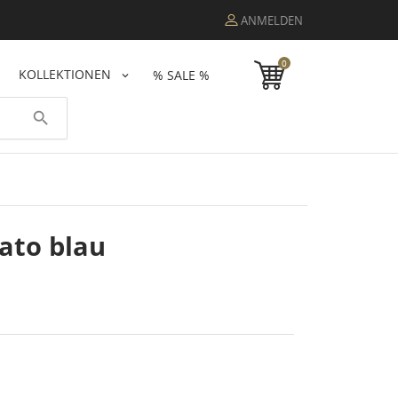
ANMELDEN
0
KOLLEKTIONEN
% SALE %
search
Pato blau