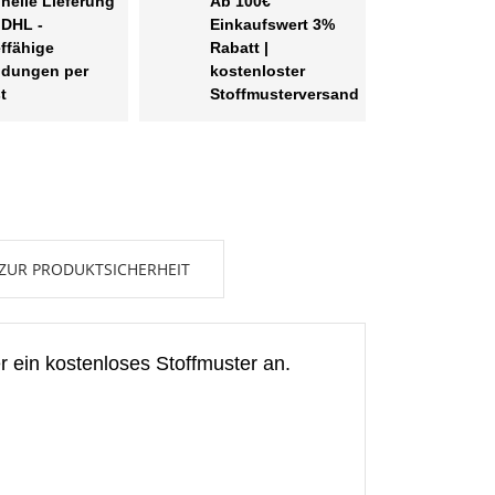
nelle Lieferung
Ab 100€
 DHL -
Einkaufswert 3%
effähige
Rabatt |
dungen per
kostenloster
t
Stoffmusterversand
ZUR PRODUKTSICHERHEIT
r ein kostenloses Stoffmuster an.
en