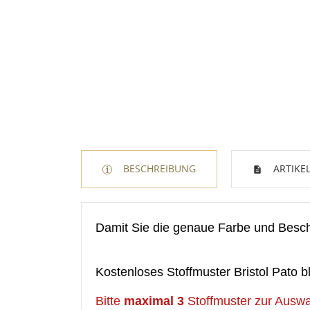
W
BESCHREIBUNG
ARTIKEL
A
Na
A
Sie
Damit Sie die genaue Farbe und Bescha
kö
Kostenloses Stoffmuster Bristol Pato 
Abbrechen
Abbrechen
Bitte
maximal 3
Stoffmuster zur Auswah