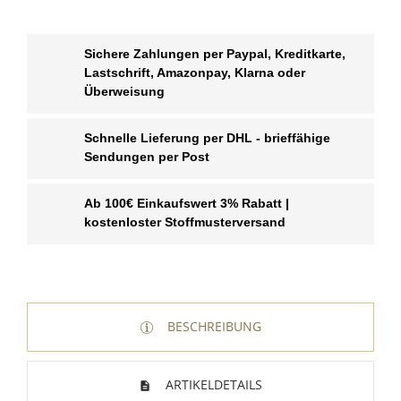
Sichere Zahlungen per Paypal, Kreditkarte,
Lastschrift, Amazonpay, Klarna oder
Überweisung
Schnelle Lieferung per DHL - brieffähige
Sendungen per Post
Ab 100€ Einkaufswert 3% Rabatt |
kostenloster Stoffmusterversand
WUNSCHLISTE ERSTELLEN
BESCHREIBUNG
ANMELDEN
Name der Wunschliste
AUF MEINE WUNSCHLISTE
Sie müssen angemeldet sein, um Artikel Ihrer
ARTIKELDETAILS
Wunschliste hinzufügen zu können.