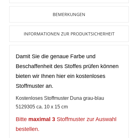
Neue Liste anlegen
add_circle_outline
BEMERKUNGEN
Anmelden
Wunschliste
erstellen
INFORMATIONEN ZUR PRODUKTSICHERHEIT
Damit Sie die genaue Farbe und
Beschaffenheit des Stoffes prüfen können
bieten wir Ihnen hier ein kostenloses
Stoffmuster an.
Kostenloses Stoffmuster Duna grau-blau
5129305 ca. 10 x 15 cm
Bitte
maximal 3
Stoffmuster zur Auswahl
bestellen.