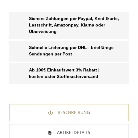
Sichere Zahlungen per Paypal, Kreditkarte,
Lastschrift, Amazonpay, Klarna oder
Überweisung
Schnelle Lieferung per DHL - brieffähige
Sendungen per Post
Ab 100€ Einkaufswert 3% Rabatt |
kostenloster Stoffmusterversand
WUNSCHLISTE ERSTELLEN
BESCHREIBUNG
ANMELDEN
Name der Wunschliste
AUF MEINE WUNSCHLISTE
Sie müssen angemeldet sein, um Artikel Ihrer
ARTIKELDETAILS
Wunschliste hinzufügen zu können.