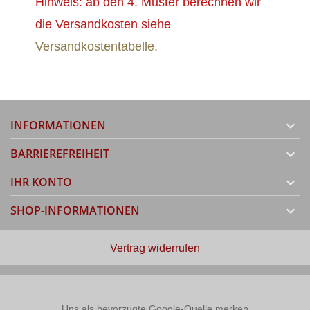
Hinweis: ab den 4. Muster berechnen wir
die Versandkosten siehe
Versandkostentabelle.
INFORMATIONEN

BARRIEREFREIHEIT

IHR KONTO

SHOP-INFORMATIONEN

Vertrag widerrufen
Uns als bevorzugte Google-Quelle merken