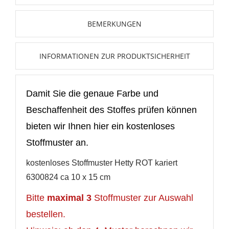
Neue Liste anlegen
add_circle_outline
BEMERKUNGEN
Anmelden
Wunschliste
erstellen
INFORMATIONEN ZUR PRODUKTSICHERHEIT
Damit Sie die genaue Farbe und
Beschaffenheit des Stoffes prüfen können
bieten wir Ihnen hier ein kostenloses
Stoffmuster an.
kostenloses Stoffmuster Hetty ROT kariert
6300824
ca 10 x 15 cm
Bitte
maximal 3
Stoffmuster zur Auswahl
bestellen.