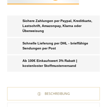
Sichere Zahlungen per Paypal, Kreditkarte,
Lastschrift, Amazonpay, Klarna oder
Überweisung
Schnelle Lieferung per DHL - brieffähige
Sendungen per Post
Ab 100€ Einkaufswert 3% Rabatt |
kostenloster Stoffmusterversand
WUNSCHLISTE ERSTELLEN
ANMELDEN
BESCHREIBUNG
Name der Wunschliste
AUF MEINE WUNSCHLISTE
Sie müssen angemeldet sein, um Artikel Ihrer