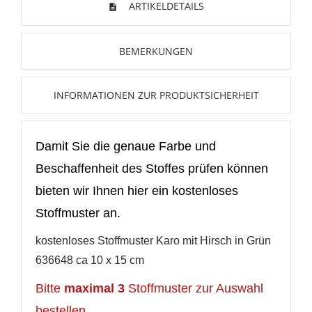
Wunschliste hinzufügen zu können.
ARTIKELDETAILS
Neue Liste anlegen
add_circle_outline
BEMERKUNGEN
Anmelden
Wunschliste
erstellen
INFORMATIONEN ZUR PRODUKTSICHERHEIT
Damit Sie die genaue Farbe und
Beschaffenheit des Stoffes prüfen können
bieten wir Ihnen hier ein kostenloses
Stoffmuster an.
kostenloses Stoffmuster Karo mit Hirsch in
Grün
636648
ca 10 x 15 cm
Bitte
maximal 3
Stoffmuster zur Auswahl
bestellen.