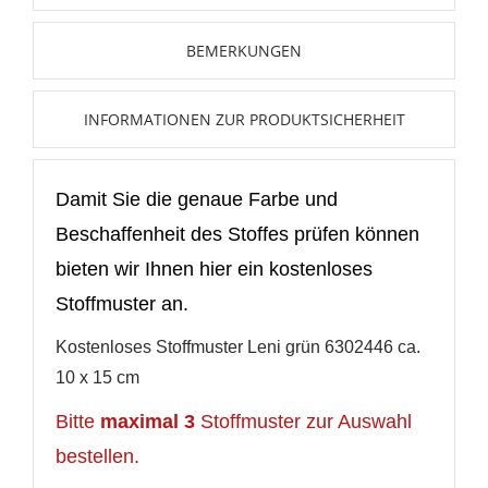
Neue Liste anlegen
add_circle_outline
BEMERKUNGEN
Anmelden
Wunschliste
erstellen
INFORMATIONEN ZUR PRODUKTSICHERHEIT
Damit Sie die genaue Farbe und
Beschaffenheit des Stoffes prüfen können
bieten wir Ihnen hier ein kostenloses
Stoffmuster an.
Kostenloses Stoffmuster Leni grün 6302446 ca.
10 x 15 cm
Bitte
maximal 3
Stoffmuster zur Auswahl
bestellen.