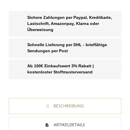
Sichere Zahlungen per Paypal, Kreditkarte,
Lastschrift, Amazonpay, Klarna oder
Überweisung
Schnelle Lieferung per DHL - brieffähige
Sendungen per Post
Ab 100€ Einkaufswert 3% Rabatt |
kostenloster Stoffmusterversand
WUNSCHLISTE ERSTELLEN
BESCHREIBUNG
ANMELDEN
Name der Wunschliste
AUF MEINE WUNSCHLISTE
Sie müssen angemeldet sein, um Artikel Ihrer
ARTIKELDETAILS
Wunschliste hinzufügen zu können.