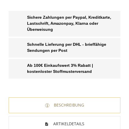
Sichere Zahlungen per Paypal, Kreditkarte,
Lastschrift, Amazonpay, Klarna oder
Überweisung
Schnelle Lieferung per DHL - brieffähige
Sendungen per Post
Ab 100€ Einkaufswert 3% Rabatt |
kostenloster Stoffmusterversand
WUNSCHLISTE ERSTELLEN
BESCHREIBUNG
ANMELDEN
Name der Wunschliste
AUF MEINE WUNSCHLISTE
Sie müssen angemeldet sein, um Artikel Ihrer
ARTIKELDETAILS
Wunschliste hinzufügen zu können.