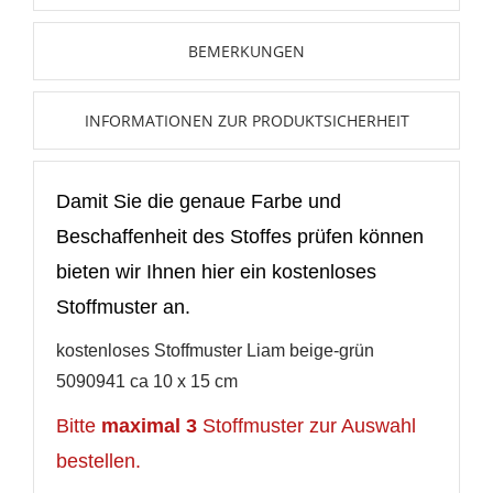
Neue Liste anlegen
add_circle_outline
BEMERKUNGEN
Anmelden
Wunschliste
erstellen
INFORMATIONEN ZUR PRODUKTSICHERHEIT
Damit Sie die genaue Farbe und
Beschaffenheit des Stoffes prüfen können
bieten wir Ihnen hier ein kostenloses
Stoffmuster an.
kostenloses Stoffmuster Liam beige-grün
5090941 ca 10 x 15 cm
Bitte
maximal 3
Stoffmuster zur Auswahl
bestellen.