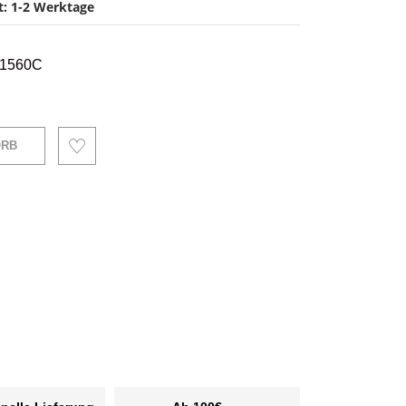
it: 1-2 Werktage
301560C
ORB