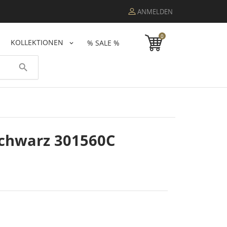
ANMELDEN
0
KOLLEKTIONEN
% SALE %
search
Schwarz 301560C