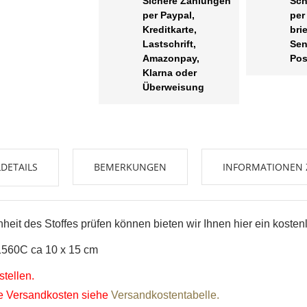
Sichere Zahlungen
Sch
per Paypal,
per
Kreditkarte,
bri
Lastschrift,
Sen
Amazonpay,
Pos
Klarna oder
Überweisung
UNSCHLISTE ERSTELLEN
NMELDEN
DETAILS
BEMERKUNGEN
INFORMATIONEN 
me der Wunschliste
UF MEINE WUNSCHLISTE
 müssen angemeldet sein, um Artikel Ihrer Wunschliste hinzufügen zu
nnen.
eit des Stoffes prüfen können bieten wir Ihnen hier ein kosten
Neue Liste anleg
add_circle_outline
1560C ca 10 x 15 cm
Anmelden
Wunschliste
erstellen
tellen.
ie Versandkosten siehe
Versandkostentabelle.