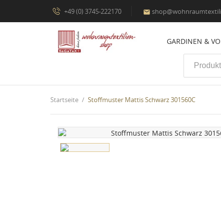
+49 (0) 3745-222170
shop@wohnraumtextili

GARDINEN & V
Startseite
Stoffmuster Mattis Schwarz 301560C