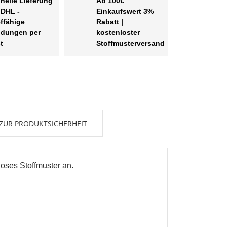
nelle Lieferung
Ab 100€
 DHL -
Einkaufswert 3%
effähige
Rabatt |
dungen per
kostenloster
t
Stoffmusterversand
ZUR PRODUKTSICHERHEIT
loses Stoffmuster an.
en