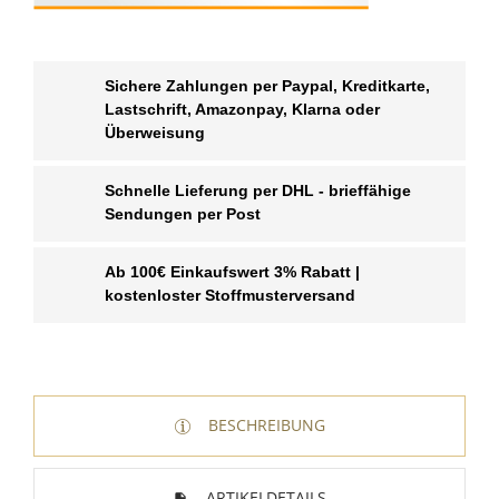
Sichere Zahlungen per Paypal, Kreditkarte,
Lastschrift, Amazonpay, Klarna oder
Überweisung
Schnelle Lieferung per DHL - brieffähige
Sendungen per Post
Ab 100€ Einkaufswert 3% Rabatt |
kostenloster Stoffmusterversand
WUNSCHLISTE ERSTELLEN
ANMELDEN
BESCHREIBUNG
Name der Wunschliste
AUF MEINE WUNSCHLISTE
Sie müssen angemeldet sein, um Artikel Ihrer
ARTIKELDETAILS
Wunschliste hinzufügen zu können.