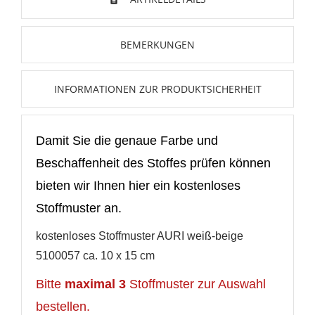
Neue Liste anlegen
add_circle_outline
BEMERKUNGEN
Anmelden
Wunschliste
erstellen
INFORMATIONEN ZUR PRODUKTSICHERHEIT
Damit Sie die genaue Farbe und
Beschaffenheit des Stoffes prüfen können
bieten wir Ihnen hier ein kostenloses
Stoffmuster an.
kostenloses Stoffmuster AURI weiß-beige
5100057 ca. 10 x 15 cm
Bitte
maximal 3
Stoffmuster zur Auswahl
bestellen.