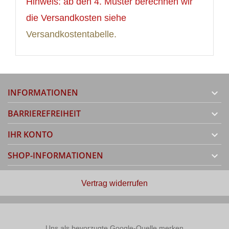
Hinweis: ab den 4. Muster berechnen wir
die Versandkosten siehe
Versandkostentabelle.
INFORMATIONEN

BARRIEREFREIHEIT

IHR KONTO

SHOP-INFORMATIONEN

Vertrag widerrufen
Uns als bevorzugte Google-Quelle merken