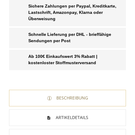
Sichere Zahlungen per Paypal, Kreditkarte,
Lastschrift, Amazonpay, Klarna oder
Überweisung
Schnelle Lieferung per DHL - brieffähige
Sendungen per Post
Ab 100€ Einkaufswert 3% Rabatt |
kostenloster Stoffmusterversand
BESCHREIBUNG
WUNSCHLISTE ERSTELLEN
ANMELDEN
ARTIKELDETAILS
Name der Wunschliste
AUF MEINE WUNSCHLISTE
Sie müssen angemeldet sein, um Artikel Ihrer
Wunschliste hinzufügen zu können.