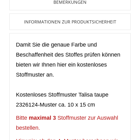
BEMERKUNGEN
Neue Liste anlegen
add_circle_outline
Anmelden
Wunschliste
INFORMATIONEN ZUR PRODUKTSICHERHEIT
erstellen
Damit Sie die genaue Farbe und
Beschaffenheit des Stoffes prüfen können
bieten wir Ihnen hier ein kostenloses
Stoffmuster an.
Kostenloses Stoffmuster Talisa taupe
2326124-Muster ca. 10 x 15 cm
Bitte
maximal 3
Stoffmuster zur Auswahl
bestellen.