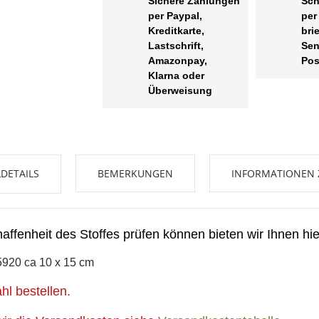
Sichere Zahlungen
Sch
per Paypal,
per
Kreditkarte,
bri
Lastschrift,
Sen
Amazonpay,
Pos
Klarna oder
Überweisung
UNSCHLISTE ERSTELLEN
NMELDEN
DETAILS
BEMERKUNGEN
INFORMATIONEN 
me der Wunschliste
UF MEINE WUNSCHLISTE
 müssen angemeldet sein, um Artikel Ihrer Wunschliste hinzufügen zu
nnen.
ffenheit des Stoffes prüfen können bieten wir Ihnen hie
Neue Liste anleg
add_circle_outline
5920
ca 10 x 15 cm
Anmelden
Wunschliste
l bestellen.
erstellen