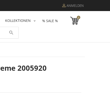
ANMELDEN
0
KOLLEKTIONEN
% SALE %
search
reme 2005920