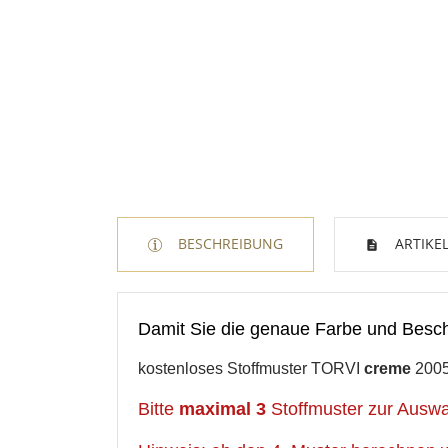
W
A
BESCHREIBUNG
ARTIKEL
Na
A
Sie
kö
Damit Sie die genaue Farbe und Bescha
kostenloses Stoffmuster
TORVI
creme
200
Abbrechen
Abbrechen
Bi
tte
maximal 3
Stoffmuster zur Auswah