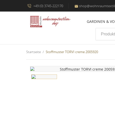
+49 (0) 3745-222170
shop@wohnraumtextili

GARDINEN & V
Startseite
Stoffmuster TORVI creme 2005920