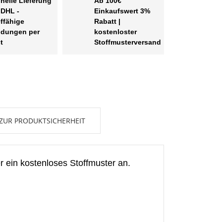
nelle Lieferung
Ab 100€
 DHL -
Einkaufswert 3%
effähige
Rabatt |
dungen per
kostenloster
t
Stoffmusterversand
ZUR PRODUKTSICHERHEIT
r ein kostenloses Stoffmuster an.
en