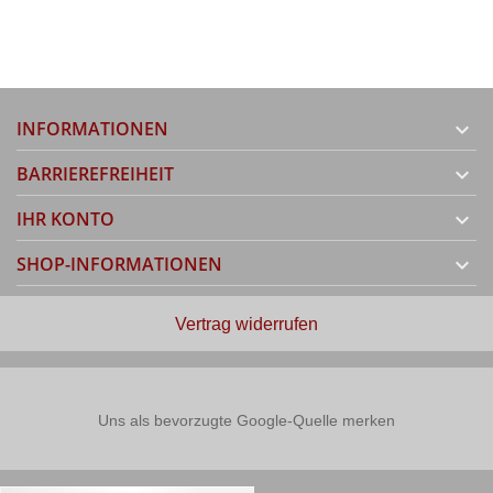
INFORMATIONEN

BARRIEREFREIHEIT

IHR KONTO

SHOP-INFORMATIONEN

Vertrag widerrufen
Uns als bevorzugte Google-Quelle merken