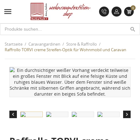
0

search
Startseite
Caravangardinen
Store & Raffrollo
Raffrollo TORVI creme Streifen-Optik für Wohnmobil und Caravan

