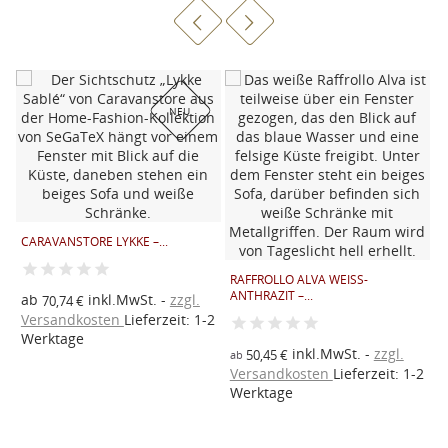
NEU
T
CARAVANSTORE LYKKE –...
RAFFROLLO ALVA WEISS-A
NTHRAZIT –...
ab
inkl.MwSt.
zzgl.
C
70,74 €
Ä
Versandkosten
Lieferzeit: 1-2
2
Werktage
inkl.MwSt.
zzgl.
50,45 €
ab
Versandkosten
Lieferzeit: 1-2
Werktage
V
W