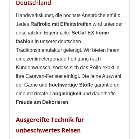
Deutschland
Handwerkskunst, die höchste Ansprüche erfüllt:
Jedes
Raffrollo mit Effektstreifen
wird unter der
geschätzten Eigenmarke
SeGaTEX home
fashion
in unserer deutschen
Traditionsmanufaktur gefertigt. Wir bieten Ihnen
eine zentimetergenaue Fertigung nach
Kundenwunsch, sodass sich das Rollo exakt in
Ihre Caravan-Fenster einfügt. Die feine Auswahl
der Garne und
hochwertige Stoffe
garantieren
eine maximale
Langlebigkeit
und dauerhafte
WUNSCHLISTE ERSTELLEN
Freude am Dekorieren
.
ANMELDEN
Name der Wunschliste
AUF MEINE WUNSCHLISTE
Ausgereifte Technik für
Sie müssen angemeldet sein, um Artikel Ihrer
Wunschliste hinzufügen zu können.
unbeschwertes Reisen
Neue Liste anlegen
add_circle_outline