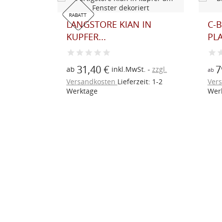
RABATT
NNA MIT
LANGSTORE KIAN IN
C-
..
KUPFER...
PLA
31,40 €
7
St.
zzgl.
ab
inkl.MwSt.
zzgl.
ab
eit: 1-2
Versandkosten
Lieferzeit: 1-2
Ver
Werktage
Wer