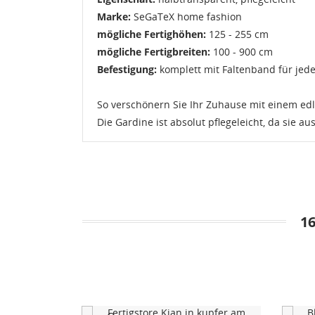
W
Marke:
SeGaTeX home fashion
A
mögliche Fertighöhen:
125 - 255 cm
mögliche Fertigbreiten:
100 - 900 cm
Na
A
Sie
Befestigung:
komplett mit Faltenband für jede 
kö
So verschönern Sie Ihr Zuhause mit einem edl
Die Gardine ist absolut pflegeleicht, da sie a
Abbrechen
Abbrechen
1