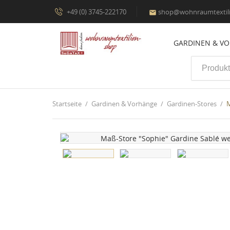
+49 (0) 3745-222170
shop@wohnraumtextili

GARDINEN & V
Startseite
Gardinen & Vorhänge
Gardinen-Stores
M