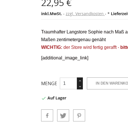
22,95 €
inkl.MwSt.
zzgl. Versandkosten
*
Lieferze
Traumhafter Langstore Sophie nach Maß au
Maßen zentimetergenau genäht
WICHTIG:
d
er Store wird fertig gerafft -
bitt
[additional_image_link]
MENGE
IN DEN WARENK
Auf Lager
