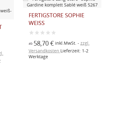
RABATT
FERTIGSTORE SOPHIE
LANGST
WEISS
BLAU-GR
T
58,70 €
29,90
inkl.MwSt.
zzgl.
ab
ab
Versandkosten
Lieferzeit: 1-2
Versandk
l.
Werktage
Werktage
2