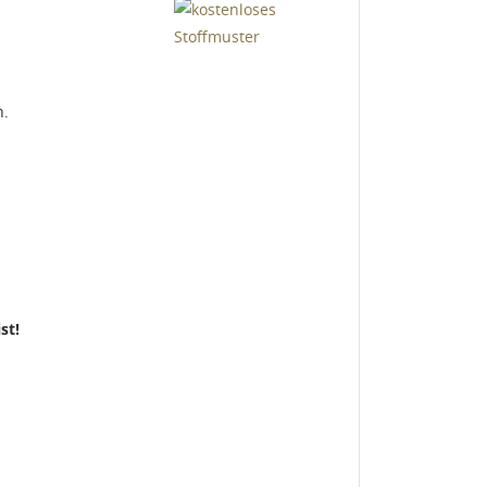
n.
st!