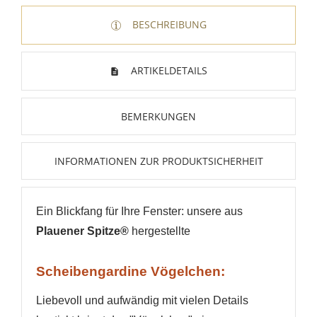
BESCHREIBUNG
ARTIKELDETAILS
BEMERKUNGEN
INFORMATIONEN ZUR PRODUKTSICHERHEIT
WUNSCHLISTE ERSTELLEN
Ein Blickfang für Ihre Fenster: unsere aus
ANMELDEN
Plauener Spitze®
hergestellte
Name der Wunschliste
AUF MEINE WUNSCHLISTE
Sie müssen angemeldet sein, um Artikel Ihrer
Wunschliste hinzufügen zu können.
Scheibengardine Vögelchen:
Neue Liste anlegen
add_circle_outline
Liebevoll und aufwändig mit vielen Details
Anmelden