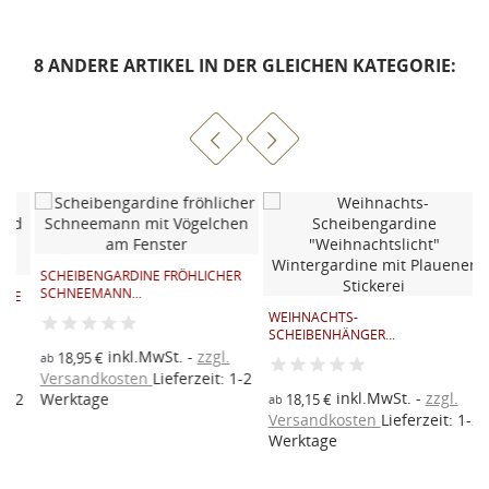
8 ANDERE ARTIKEL IN DER GLEICHEN KATEGORIE:
SCHEIBENGARDINE FRÖHLICHER
W
SCHNEEMANN...
W
E
WEIHNACHTS-
SCHEIBENHÄNGER...
inkl.MwSt.
zzgl.
18,95 €
ab
a
Versandkosten
Lieferzeit: 1-2
V
inkl.MwSt.
zzgl.
2
Werktage
W
18,15 €
ab
Versandkosten
Lieferzeit: 1-2
Werktage