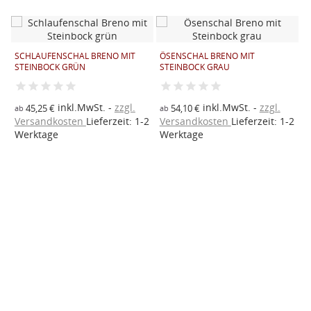
SCHLAUFENSCHAL BRENO MIT
ÖSENSCHAL BRENO MIT
S
STEINBOCK GRÜN
STEINBOCK GRAU
S
inkl.MwSt.
zzgl.
inkl.MwSt.
zzgl.
45,25 €
54,10 €
ab
ab
a
2
Versandkosten
Lieferzeit: 1-2
Versandkosten
Lieferzeit: 1-2
V
Werktage
Werktage
W