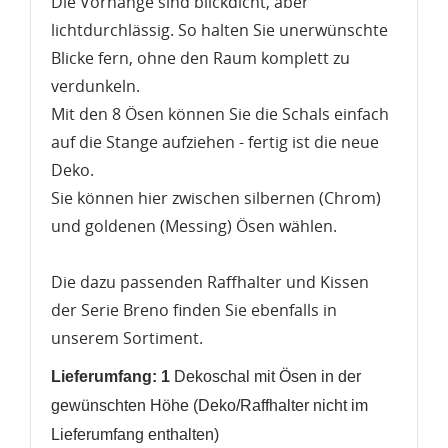
Die Vorhänge sind blickdicht, aber
lichtdurchlässig. So halten Sie unerwünschte
Blicke fern, ohne den Raum komplett zu
WUNSCHLISTE ERSTELLEN
verdunkeln.
ANMELDEN
Mit den 8 Ösen können Sie die Schals einfach
Name der Wunschliste
AUF MEINE WUNSCHLISTE
auf die Stange aufziehen - fertig ist die neue
Sie müssen angemeldet sein, um Artikel Ihrer
Wunschliste hinzufügen zu können.
Deko.
Neue Liste anlegen
add_circle_outline
Sie können hier zwischen silbernen (Chrom)
und goldenen (Messing) Ösen wählen.
Anmelden
Wunschliste
erstellen
Die dazu passenden Raffhalter und Kissen
der Serie Breno finden Sie ebenfalls in
unserem Sortiment.
Lieferumfang: 1
Dekoschal mit Ösen in der
gewünschten Höhe (Deko/Raffhalter nicht im
Lieferumfang enthalten)