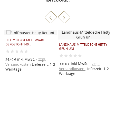
HETTY IN ROT METERWARE
DEKOSTOFF 140...
LANDHAUS-MITTELDECKE HETTY
Q
GRÜN UNI
S
inkl.MwSt.
zzgl.
24,40 €
inkl.MwSt.
zzgl.
30,00 €
Versandkosten
Lieferzeit: 1-2
a
2
Versandkosten
Lieferzeit: 1-2
V
Werktage
Werktage
W