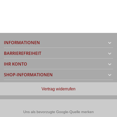
INFORMATIONEN

BARRIEREFREIHEIT

IHR KONTO

SHOP-INFORMATIONEN

Vertrag widerrufen
Uns als bevorzugte Google-Quelle merken