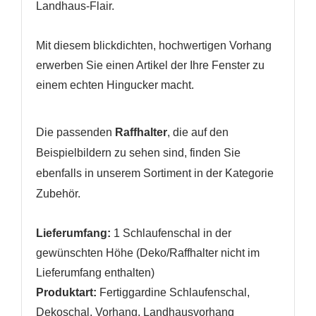
Landhaus-Flair.
Mit diesem blickdichten, hochwertigen Vorhang
erwerben Sie einen Artikel der Ihre Fenster zu
WUNSCHLISTE ERSTELLEN
einem echten Hingucker macht.
ANMELDEN
Name der Wunschliste
AUF MEINE WUNSCHLISTE
Sie müssen angemeldet sein, um Artikel Ihrer
Die passenden
Raffhalter
, die auf den
Wunschliste hinzufügen zu können.
Beispielbildern zu sehen sind, finden Sie
Neue Liste anlegen
add_circle_outline
ebenfalls in unserem Sortiment in der Kategorie
Anmelden
Zubehör.
Wunschliste
erstellen
Lieferumfang:
1 Schlaufenschal in der
gewünschten Höhe (Deko/Raffhalter nicht im
Lieferumfang enthalten)
Produktart:
Fertiggardine Schlaufenschal,
Dekoschal, Vorhang, Landhausvorhang