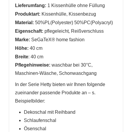
Lieferumfang:
1 Kissenhülle ohne Füllung
Produktart:
Kissenhülle, Kissenbezug
Material:
50%PL(Polyester) 50%PC(Polyacryl)
WUNSCHLISTE ERSTELLEN
,
Eigenschaft:
pflegeleicht
Reißverschluss
ANMELDEN
Marke:
SeGaTeX® home fashion
Name der Wunschliste
Höhe:
40 cm
AUF MEINE WUNSCHLISTE
Sie müssen angemeldet sein, um Artikel Ihrer
Breite
: 40 cm
Wunschliste hinzufügen zu können.
Pflegehinweise:
waschbar bei 30°C,
Neue Liste anlegen
add_circle_outline
Maschinen-Wäsche, Schonwaschgang
Anmelden
Wunschliste
erstellen
In der Serie Hetty bieten wir Ihnen folgende
zueinander passende Produkte an
– s.
Beispielbilder
:
Dekoschal mit Reihband
Schlaufenschal
Ösenschal