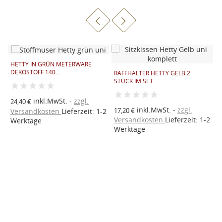
HETTY IN GRÜN METERWARE
H
DEKOSTOFF 140...
D
B
RAFFHALTER HETTY GELB 2
STÜCK IM SET
inkl.MwSt.
zzgl.
24,40 €
2
inkl.MwSt.
zzgl.
17,20 €
Versandkosten
Lieferzeit: 1-2
V
2
Versandkosten
Lieferzeit: 1-2
Werktage
W
Werktage