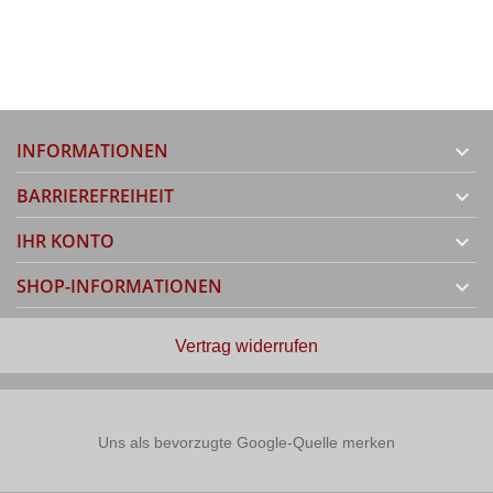
INFORMATIONEN

BARRIEREFREIHEIT

IHR KONTO

SHOP-INFORMATIONEN

Vertrag widerrufen
Uns als bevorzugte Google-Quelle merken