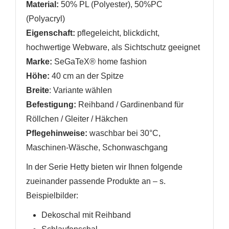
Material:
50% PL (Polyester)
, 50%PC
Neue Liste anlegen
add_circle_outline
(Polyacryl)
Anmelden
Wunschliste
Eigenschaft:
pflegeleicht
,
blickdicht,
erstellen
hochwertige Webware, als Sichtschutz geeignet
Marke:
SeGaTeX® home fashion
Höhe:
40 cm
an der Spitze
Breite
: Variante wählen
Befestigung:
Reihband / Gardinenband für
Röllchen / Gleiter / Häkchen
Pflegehinweise:
waschbar bei 30°C,
Maschinen-Wäsche, Schonwaschgang
In der Serie Hetty bieten wir Ihnen folgende
zueinander passende Produkte an
– s.
Beispielbilder
:
Dekoschal mit Reihband