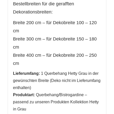
Bestellbreiten für die gerafften
Dekorationsbreiten:
Breite 200 cm – für Dekobreite 100 – 120
cm
Breite 300 cm – für Dekobreite 150 – 180
cm
Breite 400 cm
–
für Dekobreite 200 – 250
cm
Lieferumfang:
1 Querbehang Hetty Grau in der
gewünschten Breite (Deko nicht im Lieferumfang
WUNSCHLISTE ERSTELLEN
enthalten)
ANMELDEN
Produktart:
Querbehang/Bistrogardine –
passend zu unseren Produkten Kollektion Hetty
Name der Wunschliste
AUF MEINE WUNSCHLISTE
Sie müssen angemeldet sein, um Artikel Ihrer
in Grau
Wunschliste hinzufügen zu können.