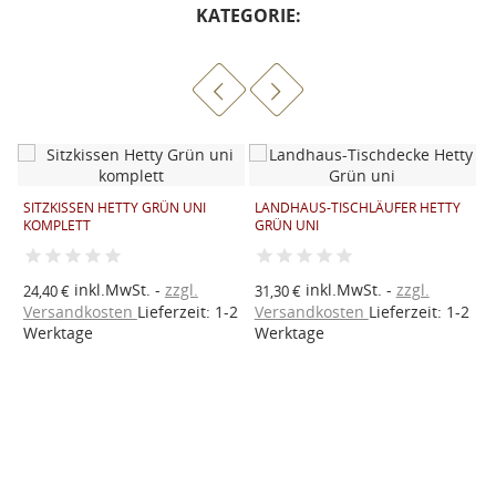
KATEGORIE:
SITZKISSEN HETTY GRÜN UNI
LANDHAUS-TISCHLÄUFER HETTY
K
KOMPLETT
GRÜN UNI
K
inkl.MwSt.
zzgl.
inkl.MwSt.
zzgl.
24,40 €
31,30 €
a
2
Versandkosten
Lieferzeit: 1-2
Versandkosten
Lieferzeit: 1-2
V
Werktage
Werktage
W