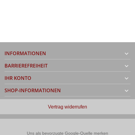
INFORMATIONEN

BARRIEREFREIHEIT

IHR KONTO

SHOP-INFORMATIONEN

Vertrag widerrufen
Uns als bevorzugte Google-Quelle merken